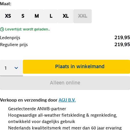
Maat
:
XS
S
M
L
XL
XXL
Levertijd: wordt geladen..
219,95
Ledenprijs
219,95
Reguliere prijs
Plaats in winkelmand
Alleen online
Verkoop en verzending door
AGU B.V.
Geselecteerde ANWB-partner
Hoogwaardige all‑weather fietskleding & regenkleding,
ontwikkeld voor dagelijks gebruik
Nederlands kwaliteitsmerk met meer dan 60 jaar ervaring