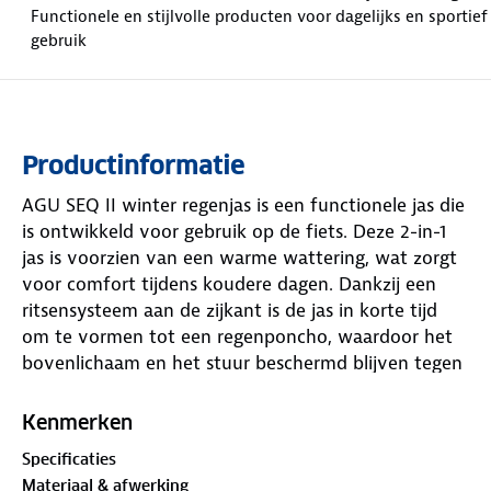
Functionele en stijlvolle producten voor dagelijks en sportief
gebruik
Productinformatie
AGU SEQ II winter regenjas is een functionele jas die
is ontwikkeld voor gebruik op de fiets. Deze 2-in-1
jas is voorzien van een warme wattering, wat zorgt
voor comfort tijdens koudere dagen. Dankzij een
ritsensysteem aan de zijkant is de jas in korte tijd
om te vormen tot een regenponcho, waardoor het
bovenlichaam en het stuur beschermd blijven tegen
neerslag. Het ontwerp combineert een
katoenachtige uitstraling met technische
Kenmerken
eigenschappen.
Specificaties
Gemaakt van 100% gerecycled polyester met een
Materiaal & afwerking