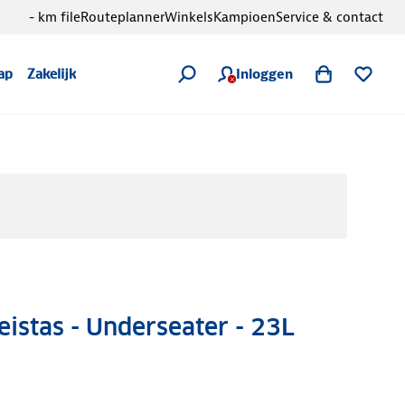
- km file
Routeplanner
Winkels
Kampioen
Service & contact
Inloggen
ap
Zakelijk
istas - Underseater - 23L