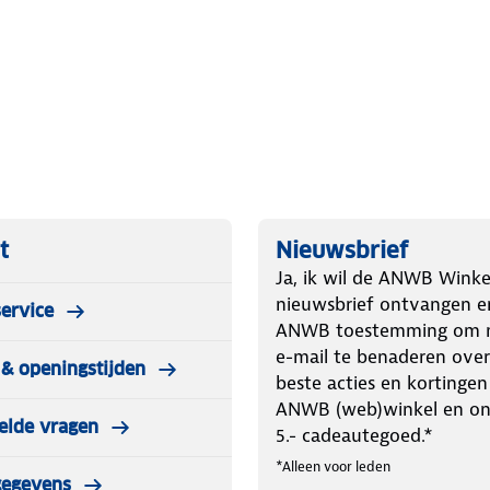
t
Nieuwsbrief
Ja, ik wil de ANWB Winke
nieuwsbrief ontvangen e
ervice
 te schuiven
ANWB toestemming om m
e-mail te benaderen over
& openingstijden
beste acties en kortingen
ANWB (web)winkel en o
elde vragen
5.- cadeautegoed.*
*Alleen voor leden
gegevens