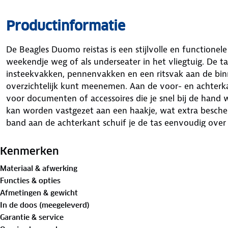
Productinformatie
De Beagles Duomo reistas is een stijlvolle en functionel
weekendje weg of als underseater in het vliegtuig. De ta
insteekvakken, pennenvakken en een ritsvak aan de binne
overzichtelijk kunt meenemen. Aan de voor- en achterka
voor documenten of accessoires die je snel bij de hand 
kan worden vastgezet aan een haakje, wat extra bescher
band aan de achterkant schuif je de tas eenvoudig over
stevige handvaten en een verstelbare, afneembare scho
manier die jij het prettigst vindt.
Kenmerken
Materiaal & afwerking
Afmetingen
: 28 cm hoogte x 41 cm breedte x 20 cm di
Functies & opties
Afmetingen & gewicht
Kenmerken
:
In de doos (meegeleverd)
Garantie & service