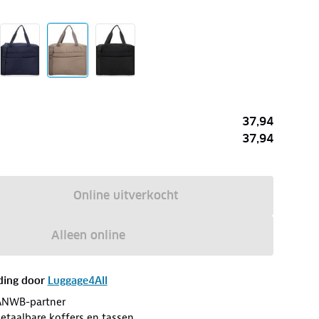
37,94
37,94
Online uitverkocht
Alleen online
ding door
Luggage4All
ANWB-partner
etaalbare koffers en tassen