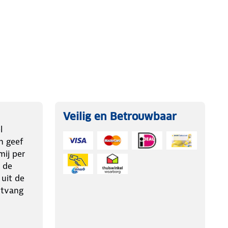
Veilig en Betrouwbaar
l
n geef
ij per
 de
 uit de
ntvang