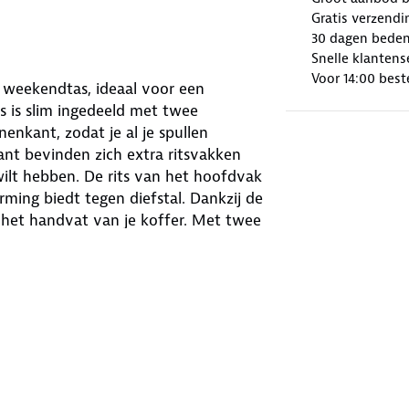
Gratis verzendi
30 dagen beden
Snelle klantens
Voor 14:00 best
e weekendtas, ideaal voor een
s is slim ingedeeld met twee
nkant, zodat je al je spullen
nt bevinden zich extra ritsvakken
wilt hebben. De rits van het hoofdvak
ming biedt tegen diefstal. Dankzij de
 het handvat van je koffer. Met twee
uderband draag je de tas op de
kte.