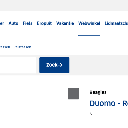
er
Auto
Fiets
Eropuit
Vakantie
Webwinkel
Lidmaatsch
tassen
Reistassen
Zoek
Beagles
Duomo - Re
N