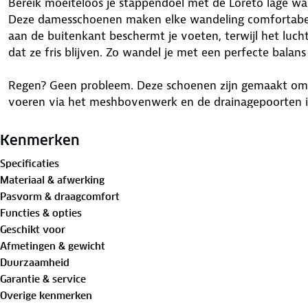
Bereik moeiteloos je stappendoel met de Loreto lage 
Deze damesschoenen maken elke wandeling comfortabel 
aan de buitenkant beschermt je voeten, terwijl het luc
dat ze fris blijven. Zo wandel je met een perfecte balans
Regen? Geen probleem. Deze schoenen zijn gemaakt om w
voeren via het meshbovenwerk en de drainagepoorten in 
soepel lopen, ook op natte paden of door ondiep water. D
stabiliteit en grip. Het reflectiedetail achterop maakt j
Kenmerken
meters met deze fijne wandelschoenen. Scan de QR-cod
Specificaties
wandelroutes en tips… en gaan.
Materiaal & afwerking
Pasvorm & draagcomfort
Ontdek
hier
stap voor stap hoe je de beste wandelschoe
Functies & opties
Verleng de levensduur van je schoenen met goed
onder
Geschikt voor
vervanging toe? Lever ze in bij onze winkels.
Wij geven 
Afmetingen & gewicht
Duurzaamheid
Garantie & service
Overige kenmerken