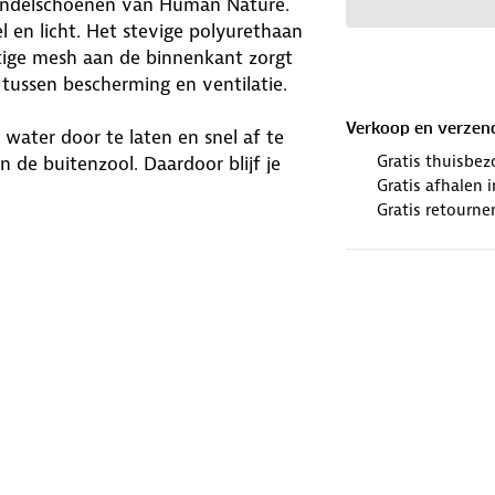
wandelschoenen van Human Nature.
en licht. Het stevige polyurethaan
htige mesh aan de binnenkant zorgt
 tussen bescherming en ventilatie.
Verkoop en verzen
ater door te laten en snel af te
Gratis thuisbez
de buitenzool. Daardoor blijf je
Gratis afhalen
e flexibele antislipzool geeft
Gratis retourne
e zichtbaar in de schemering. Maak
e in de tong voor de mooiste
nen kiest voor jouw avontuur.
houd
. Zijn je schoenen aan
ze een nieuwe bestemming.