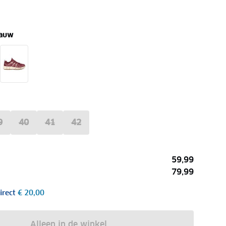
lauw
9
40
41
42
59,99
79,99
irect
€ 20,00
Alleen in de winkel