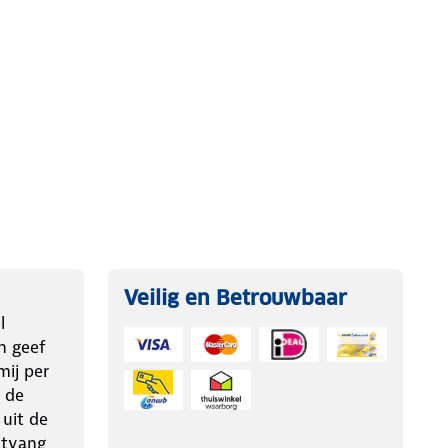
Veilig en Betrouwbaar
l
n geef
ij per
 de
 uit de
ntvang