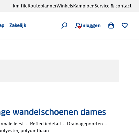
- km file
Routeplanner
Winkels
Kampioen
Service & contact
Inloggen
ap
Zakelijk
Lage wandelschoenen dames
rmale leest
Reflectiedetail
Drainagepoorten
 polyester, polyurethaan