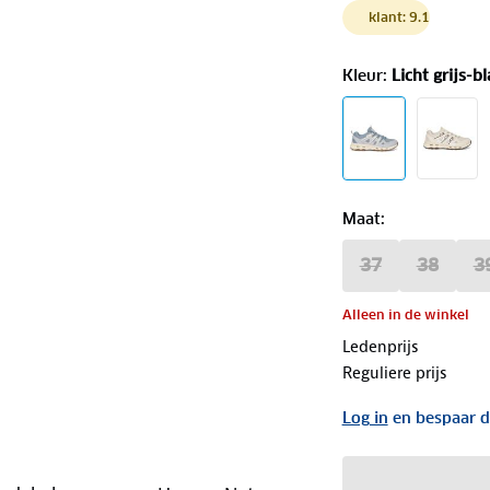
klant: 9.1
Kleur
:
Licht grijs-b
Maat
:
37
38
3
Alleen in de winkel
Ledenprijs
Reguliere prijs
Log in
en bespaar d