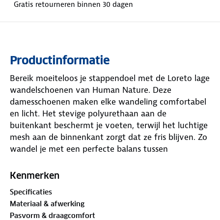
Gratis retourneren binnen 30 dagen
Productinformatie
Bereik moeiteloos je stappendoel met de Loreto lage
wandelschoenen van Human Nature. Deze
damesschoenen maken elke wandeling comfortabel
en licht. Het stevige polyurethaan aan de
buitenkant beschermt je voeten, terwijl het luchtige
mesh aan de binnenkant zorgt dat ze fris blijven. Zo
wandel je met een perfecte balans tussen
bescherming en ventilatie.
Kenmerken
Regen? Geen probleem. Deze schoenen zijn gemaakt
Specificaties
om water door te laten en snel af te voeren via het
Materiaal & afwerking
meshbovenwerk en de drainagepoorten in de
Pasvorm & draagcomfort
buitenzool. Daardoor blijf je soepel lopen, ook op