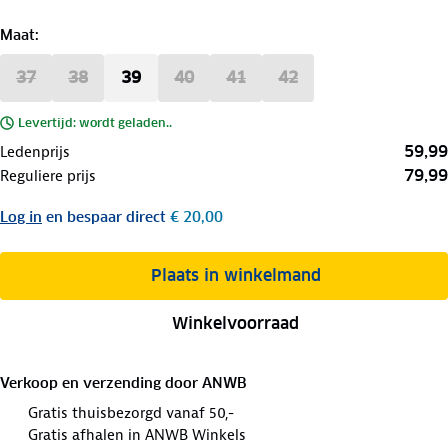
Maat
:
37
38
39
40
41
42
Levertijd: wordt geladen..
59,99
Ledenprijs
79,99
Reguliere prijs
Log in
en bespaar direct
€ 20,00
Plaats in winkelmand
Winkelvoorraad
Verkoop en verzending door
ANWB
Gratis thuisbezorgd vanaf 50,-
Gratis afhalen in ANWB Winkels