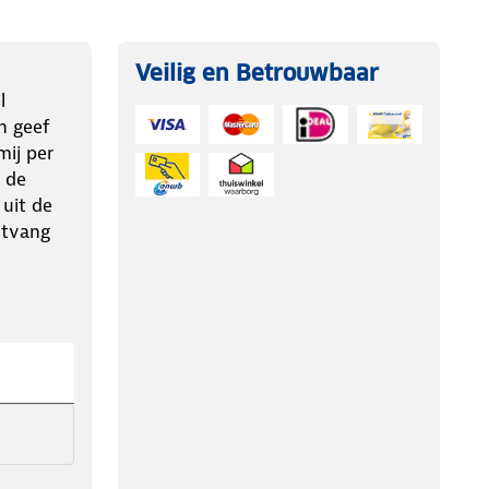
Veilig en Betrouwbaar
l
n geef
ij per
 de
 uit de
ntvang