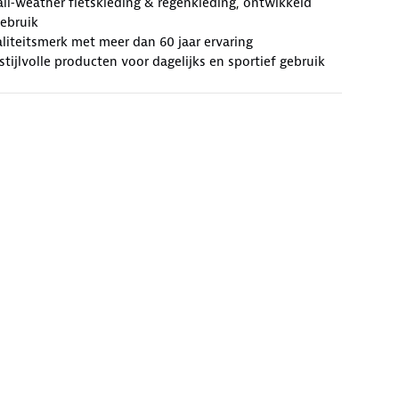
l‑weather fietskleding & regenkleding, ontwikkeld
gebruik
iteitsmerk met meer dan 60 jaar ervaring
stijlvolle producten voor dagelijks en sportief gebruik