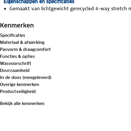
Eigenschappen en specificaties
Gemaakt van lichtgewicht gerecycled 4-way stretch m
fit.
Voorzien van een volledig deelbare ritssluiting over 
Kenmerken
sluiting, waardoor de kraag in elke gewenste stand blij
Specificaties
De rits is uitgerust met een binnenbies en een geïnte
Materiaal & afwerking
door de sluiting te voorkomen.
Pasvorm & draagcomfort
De achterzijde beschikt over drie ruime zakken voor 
Functies & opties
zakje met verborgen rits voor het opbergen van waar
Wasvoorschrift
Aan de onderzijde is het shirt afgewerkt met een sili
Duurzaamheid
kledingstuk tijdens het fietsen goed op de plek blijft z
In de doos (meegeleverd)
De stofvezels zijn door en door geverfd, waardoor de k
Overige kenmerken
gebruik en uitrekking.
Productveiligheid
Bekijk alle kenmerken