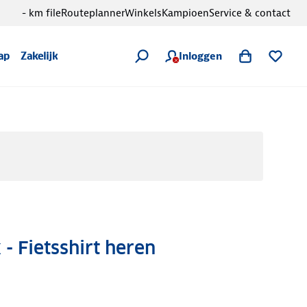
- km file
Routeplanner
Winkels
Kampioen
Service & contact
Inloggen
ap
Zakelijk
 - Fietsshirt heren