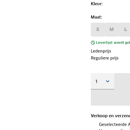
Kleur
:
Maat
:
S
M
L
Levertijd: wordt ge
Ledenprijs
Reguliere prijs
Verkoop en verzen
Geselecteerde 