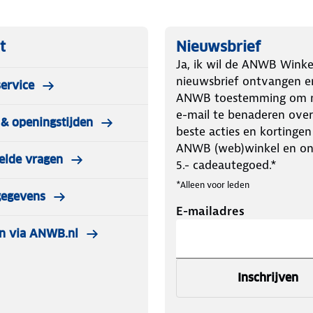
t
Nieuwsbrief
Ja, ik wil de ANWB Winke
nieuwsbrief ontvangen e
ervice
ANWB toestemming om m
e-mail te benaderen over
& openingstijden
beste acties en kortingen
ANWB (web)winkel en o
elde vragen
5.- cadeautegoed.*
*Alleen voor leden
gegevens
E-mailadres
n via ANWB.nl
Inschrijven