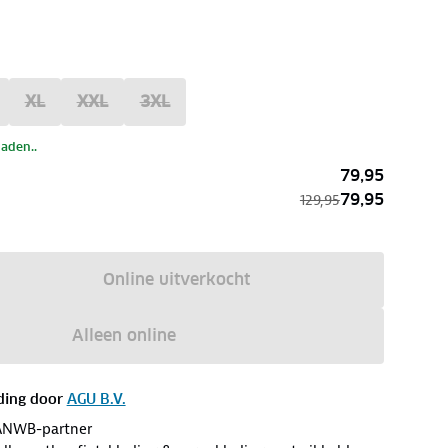
XL
XXL
3XL
laden..
79,95
79,95
129,95
Online uitverkocht
Alleen online
ding door
AGU B.V.
ANWB-partner