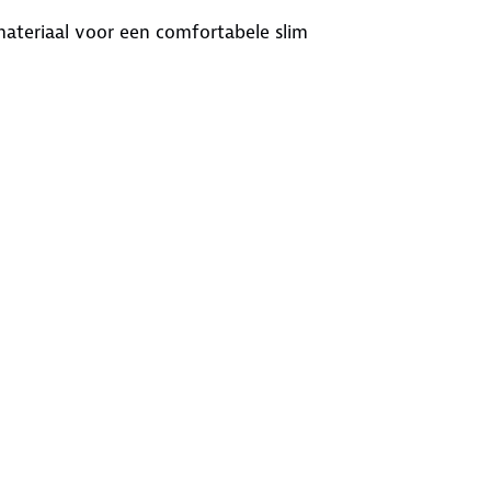
ateriaal voor een comfortabele slim
de gehele lengte met een camlock-
ft staan.
greerde kinbeschermer om irritatie
extra bagage en een extra waterdicht
devolle items.
conen gripper, waardoor het
itten.
leur behouden blijft bij intensief