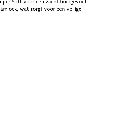
uper Soft voor een zacht huidgevoel.
camlock, wat zorgt voor een veilige
rkt met fleece voor extra warmte en
or betere opvallendheid in wisselende
 het meenemen van persoonlijke