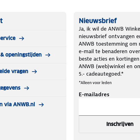
t
Nieuwsbrief
Ja, ik wil de ANWB Winke
nieuwsbrief ontvangen e
ervice
ANWB toestemming om m
e-mail te benaderen over
& openingstijden
beste acties en kortingen
ANWB (web)winkel en o
elde vragen
5.- cadeautegoed.*
*Alleen voor leden
gegevens
E-mailadres
n via ANWB.nl
Inschrijven