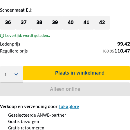
Schoenmaat EU
:
36
37
38
39
40
41
42
Levertijd: wordt geladen..
99,42
Ledenprijs
110,47
Reguliere prijs
169,95
Plaats in winkelmand
Alleen online
Verkoop en verzending door
ToExplore
Geselecteerde ANWB-partner
Gratis bezorgen
Gratis retourneren