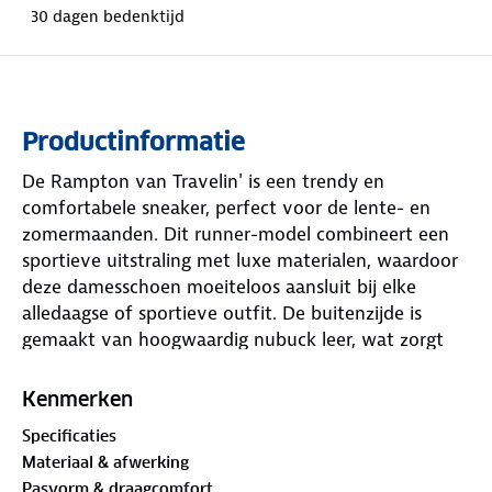
30 dagen bedenktijd
Productinformatie
De Rampton van Travelin' is een trendy en
comfortabele sneaker, perfect voor de lente- en
zomermaanden. Dit runner-model combineert een
sportieve uitstraling met luxe materialen, waardoor
deze damesschoen moeiteloos aansluit bij elke
alledaagse of sportieve outfit. De buitenzijde is
gemaakt van hoogwaardig nubuck leer, wat zorgt
voor een verfijnde en duurzame uitstraling. Voor
extra draagcomfort is deze wandel sneaker voorzien
Kenmerken
van een extra foamvulling rond de enkel, hiel en
Specificaties
tong. De ademende en sneldrogende mesh
Materiaal & afwerking
binnenzijde houdt je voeten fris, zelfs op warme
Pasvorm & draagcomfort