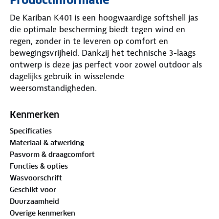
De Kariban K401 is een hoogwaardige softshell jas
die optimale bescherming biedt tegen wind en
regen, zonder in te leveren op comfort en
bewegingsvrijheid. Dankzij het technische 3-laags
ontwerp is deze jas perfect voor zowel outdoor als
dagelijks gebruik in wisselende
weersomstandigheden.
De jas is gemaakt van een mix van polyester en
Kenmerken
elastaan en voorzien van een ademend, winddicht
Specificaties
en waterafstotend membraan. Met een
Materiaal & afwerking
waterdichtheid van 8000 mm en een ademend
Pasvorm & draagcomfort
vermogen van 3000 g/m²/24u blijf je droog en
Functies & opties
comfortabel, zelfs bij intensief gebruik.
Wasvoorschrift
Geschikt voor
De zachte microfleece binnenzijde zorgt voor extra
Duurzaamheid
warmte, terwijl het stretchmateriaal maximale
Overige kenmerken
bewegingsvrijheid biedt. Praktische ritszakken,