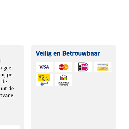
Veilig en Betrouwbaar
l
n geef
ij per
 de
 uit de
ntvang