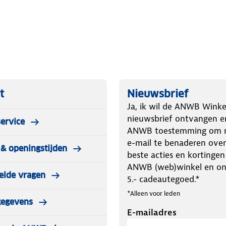
tenservice of bezoek een
)
t
Nieuwsbrief
Ja, ik wil de ANWB Winke
nieuwsbrief ontvangen e
ervice
ANWB toestemming om m
e-mail te benaderen over
& openingstijden
beste acties en kortingen
1057)
ANWB (web)winkel en o
elde vragen
8721161561064)
5.- cadeautegoed.*
*Alleen voor leden
gegevens
E-mailadres