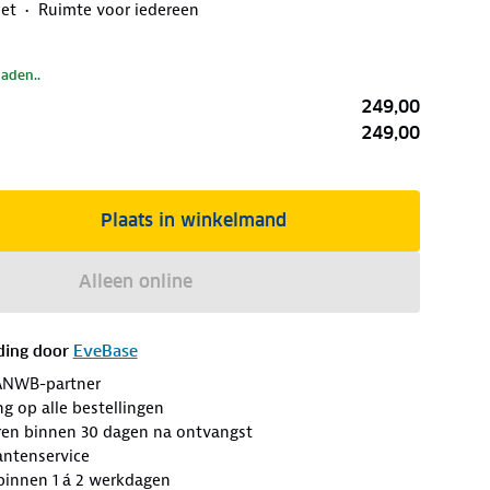
et
Ruimte voor iedereen
laden..
249,00
249,00
Plaats in winkelmand
Alleen online
ding door
EveBase
ANWB-partner
ng op alle bestellingen
eren binnen 30 dagen na ontvangst
antenservice
 binnen 1 á 2 werkdagen