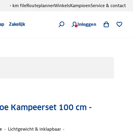
- km file
Routeplanner
Winkels
Kampioen
Service & contact
Inloggen
ap
Zakelijk
oe Kampeerset 100 cm -
e
Lichtgewicht & inklapbaar