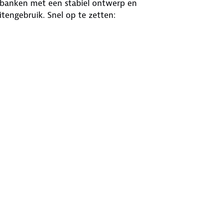
 banken met een stabiel ontwerp en
tengebruik. Snel op te zetten:
evestigd in Nederland. Dit
n zelfstandig kunnen leven en
erd in 2022. Tegenwoordig zijn hun
kels in heel Europa. Wil je meer