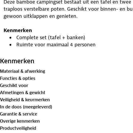
Deze bamboe campingset bestaat uit een tafel en twee
traploos verstelbare poten. Geschikt voor binnen- en bui
gewoon uitklappen en genieten.
Kenmerken
Complete set (tafel + banken)
Ruimte voor maximaal 4 personen
Snelle installatie in 60 seconden
Ruimtebesparend kampeerontwerp
Kenmerken
In hoogte verstelbare tafel (70 tot 43 cm)
Materiaal & afwerking
Waterafstotende bamboetafel (100 kg)
Functies & opties
Stevige en stabiele zitting (200 kg)
Geschikt voor
Geschikt voor binnen- en buitengebruik
Afmetingen & gewicht
Veiligheid & keurmerken
Over EveBase
In de doos (meegeleverd)
EveBase® is opgericht door Dick en Willem de Wit en is g
Garantie & service
Nederlandse merk streeft naar een wereld waarin mense
Overige kenmerken
werken. De eerste productlijn van EveBase werd gelance
Productveiligheid
producten verkrijgbaar in meer dan 15 landen en 500 win