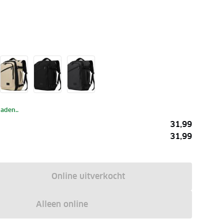
laden..
31,99
31,99
Online uitverkocht
Alleen online