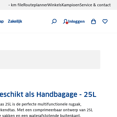
- km file
Routeplanner
Winkels
Kampioen
Service & contact
Inloggen
ap
Zakelijk
Geschikt als Handbagage - 25L
 25L is de perfecte multifunctionele rugzak,
kendtas. Met een comprimeerbaar ontwerp van 25L
ge vakken en een waterafstotende buitenkant.