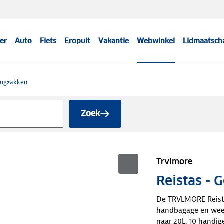
er
Auto
Fiets
Eropuit
Vakantie
Webwinkel
Lidmaatsch
ugzakken
Zoek
Trvlmore
Reistas - 
De TRVLMORE Reistas
handbagage en wee
naar 20L, 10 handi