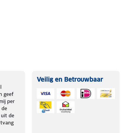
Veilig en Betrouwbaar
l
n geef
ij per
 de
 uit de
ntvang