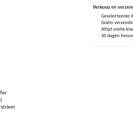
Verkoop en verzen
Geselecteerde 
Gratis verzendi
Altijd snelle kl
30 dagen herov
fer
l
rstriem
e als handbagage bij o.a. KLM,