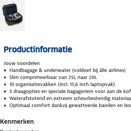
Productinformatie
Jouw voordelen
Handbagage & underseater (voldoet bij álle airlines)
Slim comprimeerbaar van 25L naar 20L
10 organisatievakken (incl. 15,6 inch laptopvak)
3 draagopties en speciale bagageriem voor aan de kof
Waterafstotend en extreem scheurbestendig materiaa
Optimaal comfort dankzij gewatteerde banden en bo
Ideale Handbagage & Underseater
Kenmerken
Met de afmetingen van 39 x 29 x 13 cm mag deze tas me