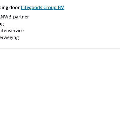
ding door
Lifegoods Group BV
ANWB-partner
ng
antenservice
erweging