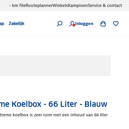
- km file
Routeplanner
Winkels
Kampioen
Service & contact
Inloggen
ap
Zakelijk
e Koelbox - 66 Liter - Blauw
reme koelbox is zeer ruim met een inhoud van 66 liter