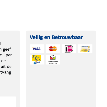
Veilig en Betrouwbaar
l
n geef
ij per
 de
 uit de
ntvang