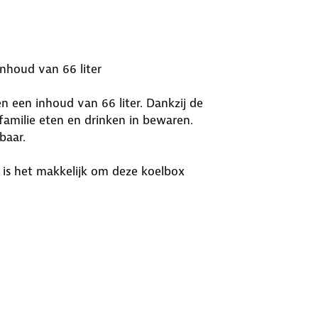
nhoud van 66 liter
 een inhoud van 66 liter. Dankzij de
familie eten en drinken in bewaren.
baar.
 is het makkelijk om deze koelbox
kelijk legen door het lekvrije
 gemaakt van sterk materiaal waardoor
13 kg. Daarnaast beschikt de deksel
 Koelbox op een rij: