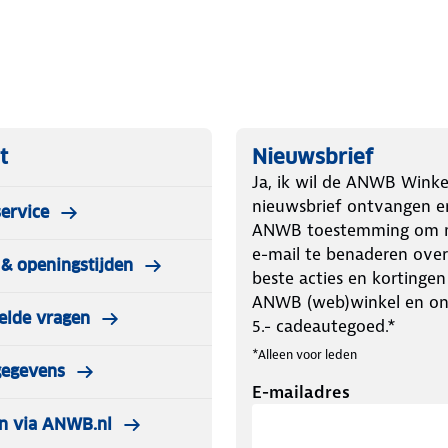
t
Nieuwsbrief
Ja, ik wil de ANWB Winke
nieuwsbrief ontvangen e
ervice
ANWB toestemming om m
e-mail te benaderen over
& openingstijden
beste acties en kortingen
ANWB (web)winkel en o
elde vragen
5.- cadeautegoed.*
*Alleen voor leden
gegevens
E-mailadres
n via ANWB.nl