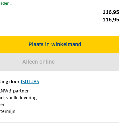
laden..
116,95
116,95
Plaats in winkelmand
Alleen online
ding door
ISOTUBS
ANWB-partner
d, snelle levering
ren
termijn