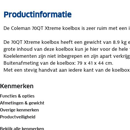
Productinformatie
De Coleman 70QT Xtreme koelbox is zeer ruim met een i
De 70QT Xtreme koelbox heeft een gewicht van 8.9 kg en
grote inhoud van deze koelbox kun je hier voor de hele 
Koelelementen zijn niet inbegrepen en zijn apart verkrijg
Buitenafmeting van de koelbox: 79 x 41 x 44 cm.
Met een stevig handvat aan iedere kant van de koelbox
overal mee naar toe te nemen. Na gebruik kun je hem mak
afvoer kanaal te gebruiken.
Kenmerken
Functies & opties
Het deksel van de koelbox is multifunctioneel. Deze is
Afmetingen & gewicht
deze ook kan dienen als zitplaats met een gewicht tot 1
Overige kenmerken
ook over vier bekerhouders.
Productveiligheid
De belangrijkste kenmerken van de Coleman 70QT Xtreme
Bekijk alle kenmerken