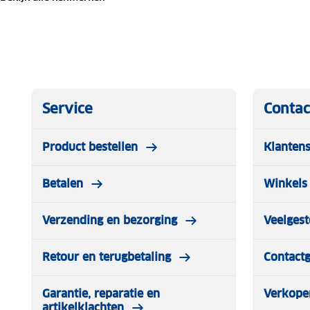
Inhoud van 66 liter.
Houdt eten en drinken koel tot wel 5 dagen.
Makkelijk te dragen door twee personen.
Buitenafmeting van de koelbox: 79 x 41 x 44 cm.
Deksel kan tot wel 113 kg dragen.
Koelelementen apart verkrijgbaar.
Service
Contac
Product bestellen
Klantens
Betalen
Winkels 
Verzending en bezorging
Veelgest
Retour en terugbetaling
Contact
Garantie, reparatie en
Verkope
artikelklachten