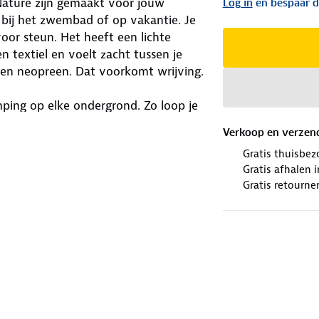
Nature zijn gemaakt voor jouw
Log in
en bespaar d
, bij het zwembad of op vakantie. Je
oor steun. Het heeft een lichte
n textiel en voelt zacht tussen je
 en neopreen. Dat voorkomt wrijving.
mping op elke ondergrond. Zo loop je
pper deels gemaakt van gerecycled
Verkoop en verzen
kbaar zijn!
Gratis thuisbez
Gratis afhalen
e winkels. Wij geven ze een nieuwe
Gratis retourne