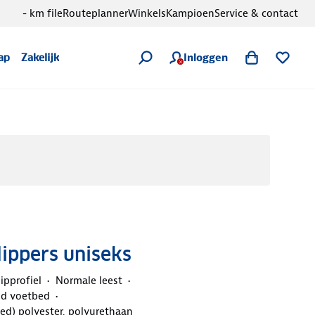
- km file
Routeplanner
Winkels
Kampioen
Service & contact
Inloggen
ap
Zakelijk
Slippers uniseks
lipprofiel
Normale leest
d voetbed
ed) polyester, polyurethaan