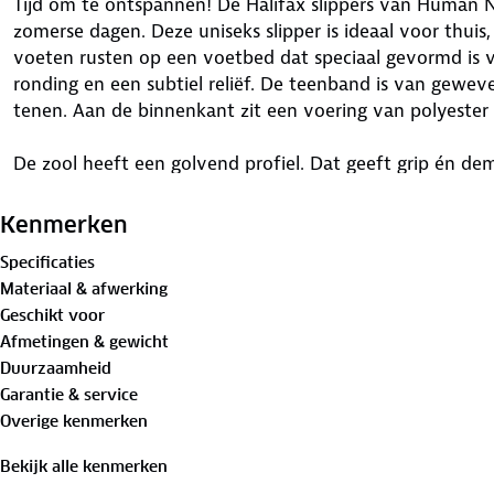
Tijd om te ontspannen! De Halifax slippers van Human 
zomerse dagen. Deze uniseks slipper is ideaal voor thuis
voeten rusten op een voetbed dat speciaal gevormd is v
ronding en een subtiel reliëf. De teenband is van geweve
tenen. Aan de binnenkant zit een voering van polyester
De zool heeft een golvend profiel. Dat geeft grip én de
ook langere afstanden comfortabel. Bovendien is de sli
polyester. Trek de Halifax aan. Jouw voeten zullen je dan
Kenmerken
Specificaties
Zijn je sandalen aan vervanging toe? Lever ze in bij onz
Materiaal & afwerking
bestemming.
Geschikt voor
Afmetingen & gewicht
Duurzaamheid
Garantie & service
Overige kenmerken
Bekijk alle kenmerken