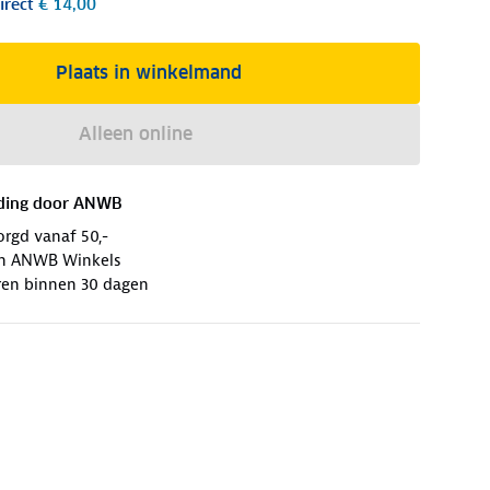
irect
€ 14,00
Plaats in winkelmand
Alleen online
ding door
ANWB
orgd vanaf 50,-
 in ANWB Winkels
ren binnen 30 dagen