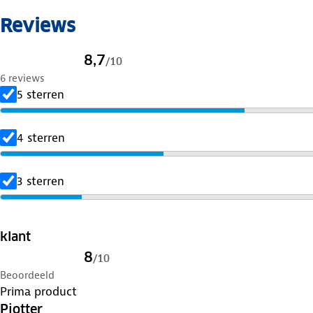
Reviews
8,7
/
10
6 reviews
5 sterren
4 sterren
3 sterren
klant
8
/
10
Beoordeeld
Prima product
Pjotter