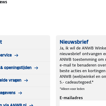
iews
t
Nieuwsbrief
Ja, ik wil de ANWB Winke
nieuwsbrief ontvangen e
ervice
ANWB toestemming om m
e-mail te benaderen over
& openingstijden
beste acties en kortingen
ANWB (web)winkel en o
elde vragen
5.- cadeautegoed.*
*Alleen voor leden
gegevens
E-mailadres
n via ANWB.nl