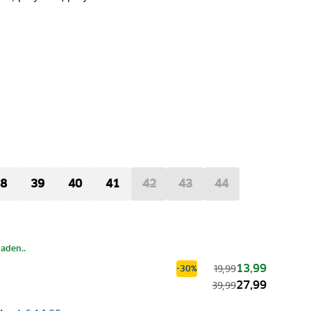
8
39
40
41
42
43
44
laden..
13,99
19,99
-30%
27,99
39,99