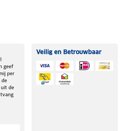
Veilig en Betrouwbaar
l
n geef
ij per
 de
 uit de
ntvang