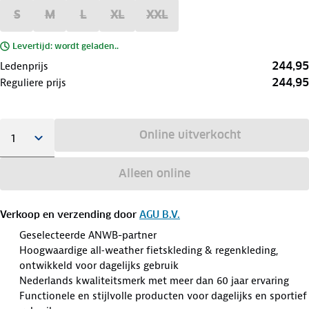
S
M
L
XL
XXL
Levertijd: wordt geladen..
244,95
Ledenprijs
244,95
Reguliere prijs
Online uitverkocht
Alleen online
Verkoop en verzending door
AGU B.V.
Geselecteerde ANWB-partner
Hoogwaardige all‑weather fietskleding & regenkleding,
ontwikkeld voor dagelijks gebruik
Nederlands kwaliteitsmerk met meer dan 60 jaar ervaring
Functionele en stijlvolle producten voor dagelijks en sportief