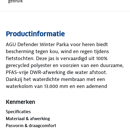
gebruik
Productinformatie
AGU Defender Winter Parka voor heren biedt
bescherming tegen kou, wind en regen tijdens
fietstochten. Deze jas is vervaardigd uit 100%
gerecycled polyester en voorzien van een duurzame,
PFAS-vrije DWR-afwerking die water afstoot.
Dankzij het waterdichte membraan met een
waterkolom van 13.000 mm en een ademend
vermogen van 13.000 g/m²/24u blijf je droog en
comfortabel.
Kenmerken
Kenmerken en functionaliteiten
Specificaties
De capuchon is in maat verstelbaar en geschikt
Materiaal & afwerking
om over een helm te dragen voor extra
Pasvorm & draagcomfort
bescherming tijdens nat weer.