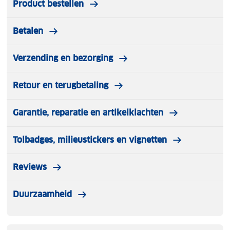
Product bestellen
Inclusief bestekbak:
Ja
Met lekbak:
Ja
Betalen
Afmetingen:
42 x 29 x 29 cm
Verzending en bezorging
Retour en terugbetaling
Garantie, reparatie en artikelklachten
Tolbadges, milieustickers en vignetten
Reviews
Duurzaamheid