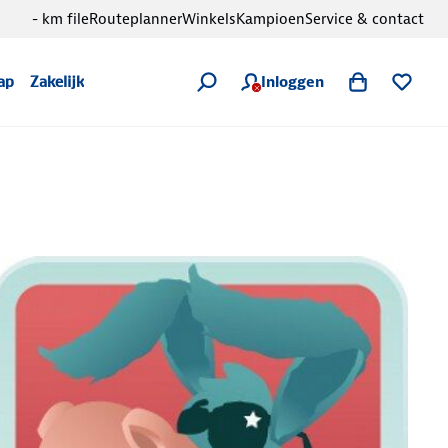
- km file
Routeplanner
Winkels
Kampioen
Service & contact
Inloggen
ap
Zakelijk