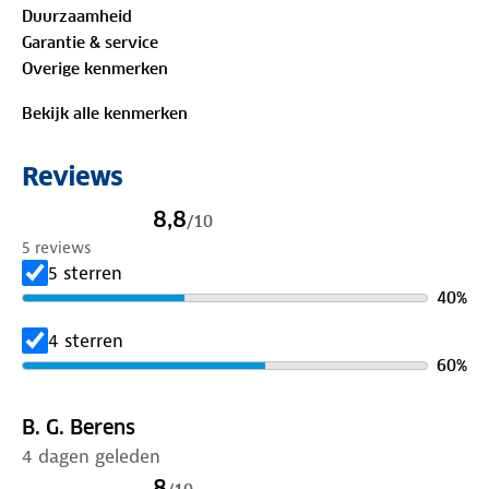
Duurzaamheid
erkende norm voor biologische vezels. Verruil de
Garantie & service
drukte van de stad met de rust van de bergen.
Overige kenmerken
Materiaal
Bekijk alle kenmerken
95%
biologisch katoen
, 5% elastaan
Reviews
Is je kleding aan vervanging toe? Lever het in bij
onze winkels. Wij geven er een nieuwe bestemming
8,8
/
10
aan.
5 reviews
5 sterren
40
%
4 sterren
60
%
B. G. Berens
4 dagen geleden
8