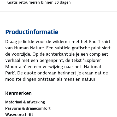
Gratis retourneren binnen 30 dagen
Productinformatie
Draag je liefde voor de wildernis met het Eno T‑shirt
van Human Nature. Een subtiele grafische print siert
de voorzijde. Op de achterkant zie je een compleet
verhaal met een bergenprint, de tekst ‘Explorer
Mountain’ en een verwijzing naar het ‘National
Park’. De quote onderaan herinnert je eraan dat de
mooiste dingen ontstaan als mens en natuur
samenkomen.
Kenmerken
Dit herenshirt met korte mouwen en ronde hals is
Materiaal & afwerking
een fijne basis voor elke tocht. Hij is gemaakt
Pasvorm & draagcomfort
van
GOTS-gecertificeerd
katoen. GOTS staat voor
Wasvoorschrift
Global Organic Textile Standard, een wereldwijd