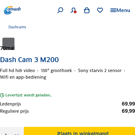
Menu
Dashcams
70mai
Dash Cam 3 M200
Full hd hdr video
130° groothoek
Sony starvis 2 sensor
Wifi en app-bediening
Levertijd: wordt geladen..
69,99
Ledenprijs
69,99
Reguliere prijs
Plaats in winkelmand