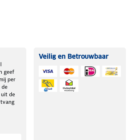
Veilig en Betrouwbaar
l
n geef
ij per
 de
 uit de
ntvang