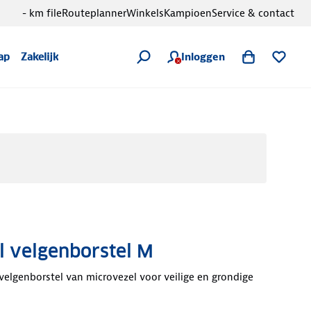
- km file
Routeplanner
Winkels
Kampioen
Service & contact
Inloggen
ap
Zakelijk
l velgenborstel M
 velgenborstel van microvezel voor veilige en grondige