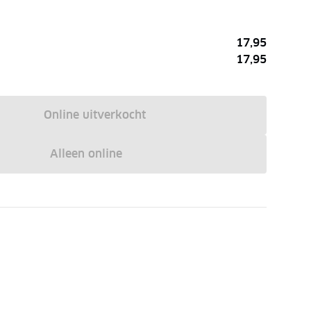
17,95
17,95
Online uitverkocht
Alleen online