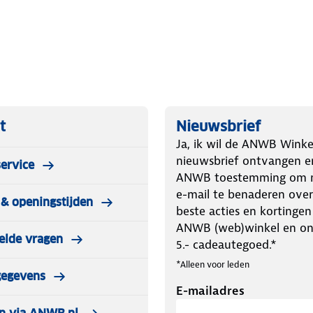
ld en opnieuw worden ingezet. De
n betrouwbare prestaties. Deze
 en bestelwagens en is ideaal voor
erzorgde uitstraling van het
t
Nieuwsbrief
Ja, ik wil de ANWB Winke
nieuwsbrief ontvangen e
ervice
ANWB toestemming om m
e-mail te benaderen over
& openingstijden
beste acties en kortingen
ANWB (web)winkel en o
elde vragen
5.- cadeautegoed.*
*Alleen voor leden
gegevens
E-mailadres