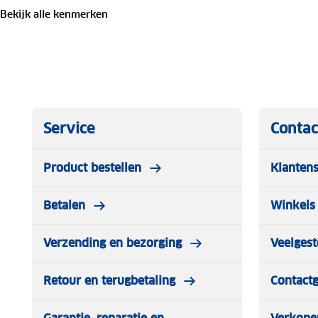
Na gebruik kan de borstel eenvoudig worden uitgespoe
Bekijk alle kenmerken
stevige afwerking draagt bij aan een lange levensduur e
velgenborstel is geschikt voor auto’s, campers, caravans
wie waarde hecht aan schone, glanzende wielen en een v
voertuig.
Service
Contac
Product bestellen
Klantens
Betalen
Winkels 
Verzending en bezorging
Veelgest
Retour en terugbetaling
Contact