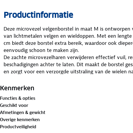
Productinformatie
Deze microvezel velgenborstel in maat M is ontworpen vo
van lichtmetalen velgen en wieldoppen. Met een lengte
cm biedt deze borstel extra bereik, waardoor ook diepere
eenvoudig schoon te maken zijn.
De zachte microvezelharen verwijderen effectief vuil, r
beschadigingen achter te laten. Dit maakt de borstel ge
en zorgt voor een verzorgde uitstraling van de wielen na 
Dankzij de chemisch bestendige materialen kan de borst
combinatie met verschillende reinigingsmiddelen. Hierdoo
Kenmerken
regelmatig en intensief gebruik. De microvezelstructuur
Functies & opties
zorgt voor een snelle en efficiënte schoonmaakbeurt.
Geschikt voor
De antislip PP-handgreep ligt stevig en comfortabel in 
Afmetingen & gewicht
tijdens het reinigen. Dit voorkomt wegglijden en maakt
Overige kenmerken
zelfs bij natte omstandigheden. Het ergonomische ontw
Productveiligheid
langere schoonmaaksessies te verminderen.