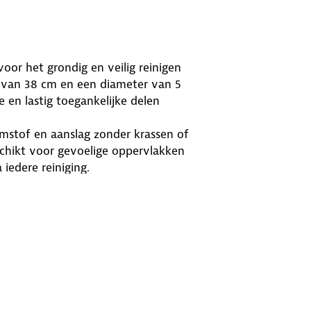
or het grondig en veilig reinigen
 van 38 cm en een diameter van 5
 en lastig toegankelijke delen
emstof en aanslag zonder krassen of
schikt voor gevoelige oppervlakken
iedere reiniging.
el probleemloos worden gebruikt in
r blijft de werking optimaal, ook bij
 neemt vuil en vocht goed op, wat
de hand en biedt goede controle
 het werken nauwkeurig en prettig,
erp helpt om vermoeidheid tijdens