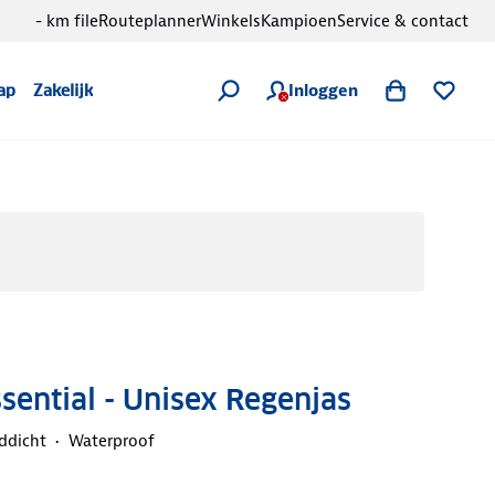
- km file
Routeplanner
Winkels
Kampioen
Service & contact
Inloggen
ap
Zakelijk
ssential - Unisex Regenjas
ddicht
Waterproof