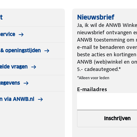
t
Nieuwsbrief
Ja, ik wil de ANWB Winke
nieuwsbrief ontvangen e
ervice
ANWB toestemming om m
e-mail te benaderen over
& openingstijden
beste acties en kortingen
ANWB (web)winkel en o
elde vragen
5.- cadeautegoed.*
*Alleen voor leden
gegevens
E-mailadres
n via ANWB.nl
Inschrijven