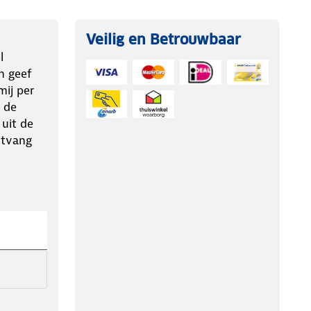
Veilig en Betrouwbaar
l
n geef
ij per
 de
 uit de
ntvang