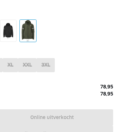
XL
XXL
3XL
78,95
78,95
Online uitverkocht