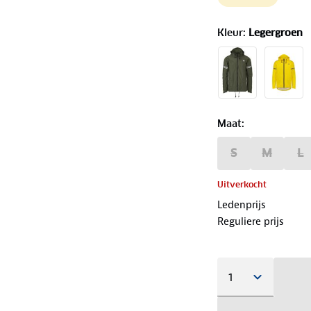
Kleur
:
Legergroen
Maat
:
S
M
L
Uitverkocht
Ledenprijs
Reguliere prijs