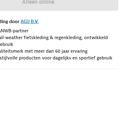
Alleen online
ding door
AGU B.V.
ANWB-partner
l‑weather fietskleding & regenkleding, ontwikkeld
gebruik
iteitsmerk met meer dan 60 jaar ervaring
stijlvolle producten voor dagelijks en sportief gebruik