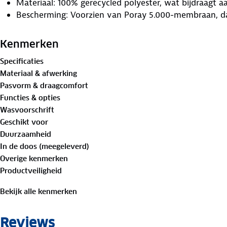
Materiaal: 100% gerecycled polyester, wat bijdraagt 
Bescherming: Voorzien van Poray 5.000-membraan, da
terwijl het ademend vermogen behouden blijft.
Constructie: Beschikt over getapete naden en een dubb
Kenmerken
bescherming tegen inkomend vocht.
Specificaties
Gebruiksgemak: De jas is uitgevoerd met een verstel
Materiaal & afwerking
opbergruimte en afsluitbare mouwen bij de polsen.
Pasvorm & draagcomfort
Zichtbaarheid: Ingebouwde reflecterende details verg
Functies & opties
donkere omstandigheden.
Wasvoorschrift
Transport: Het product wordt geleverd met een opbe
Geschikt voor
meenemen onderweg.
Duurzaamheid
Door de combinatie van waterdichte eigenschappen en 
In de doos (meegeleverd)
geschikt voor intensief dagelijks gebruik, waarbij comfort
Overige kenmerken
Productveiligheid
Bekijk alle kenmerken
Reviews