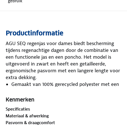
gebruik
Productinformatie
AGU SEQ regenjas voor dames biedt bescherming
tijdens regenachtige dagen door de combinatie van
een functionele jas en een poncho. Het model is
uitgevoerd in zwart en heeft een getailleerde,
ergonomische pasvorm met een langere lengte voor
extra dekking.
Gemaakt van 100% gerecycled polyester met een
zachte finish.
Voorzien van een ademend, wind- en waterdicht
Kenmerken
membraan dat beschermt tegen neerslag.
Specificaties
Transformeert naar een poncho door het ritsen
Materiaal & afwerking
van de zijkanten, waardoor de jas eenvoudig over
Pasvorm & draagcomfort
het stuur van de fiets valt.