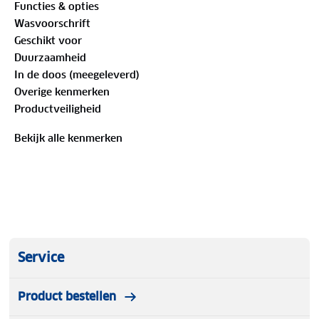
Functies & opties
Inclusief handlussen voor controle over het stuur
Wasvoorschrift
in poncho-vorm en ter voorkoming van
Geschikt voor
opwaaien.
Duurzaamheid
Voorzien van een verstelbare capuchon met vizier
In de doos (meegeleverd)
voor goed zicht tijdens het omkijken.
Overige kenmerken
Extra ventilatie op het rugpaneel en mouwen die
Productveiligheid
in breedte verstelbaar zijn met een sluiting.
Rits aan de bovenzijde afgewerkt met een
Bekijk alle kenmerken
kinbeschermer voor extra comfort.
Deze jas is ontworpen voor gebruiksgemak en is bij
uitstek geschikt voor fietsers die behoefte hebben
aan een veelzijdige oplossing bij wisselvallige
weersomstandigheden.
Service
Product bestellen