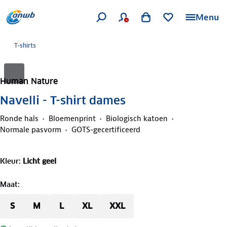
Menu
T-shirts
Human Nature
Navelli - T-shirt dames
Ronde hals
Bloemenprint
Biologisch katoen
Normale pasvorm
GOTS-gecertificeerd
Kleur
:
Licht geel
Maat
:
S
M
L
XL
XXL