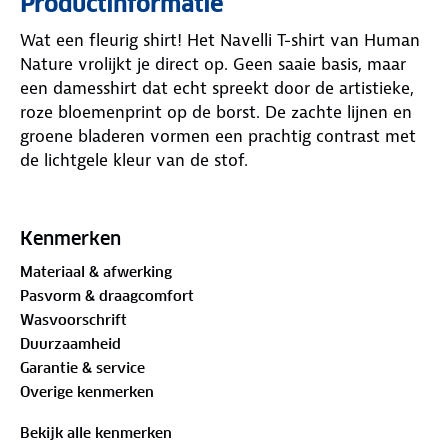
Productinformatie
Wat een fleurig shirt! Het Navelli T-shirt van Human
Nature vrolijkt je direct op. Geen saaie basis, maar
een damesshirt dat echt spreekt door de artistieke,
roze bloemenprint op de borst. De zachte lijnen en
groene bladeren vormen een prachtig contrast met
de lichtgele kleur van de stof.
Dankzij de normale pasvorm en de ronde hals zit
het shirt altijd als gegoten. Hij is gemaakt van
GOTS-
Kenmerken
gecertificeerd
katoen. GOTS staat voor Global
Materiaal & afwerking
Organic Textile Standard, een wereldwijd erkende
Pasvorm & draagcomfort
norm voor biologische vezels. Trek het shirt aan en
Wasvoorschrift
steel de show!
Duurzaamheid
Garantie & service
Materiaal
Overige kenmerken
100%
biologisch katoen
Bekijk alle kenmerken
Is je kleding aan vervanging toe? Lever het in bij