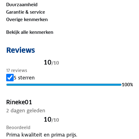
Duurzaamheid
100%
biologisch katoen
Garantie & service
Overige kenmerken
Is je kleding aan vervanging toe? Lever het in bij
onze winkels. Wij geven er een nieuwe bestemming
Bekijk alle kenmerken
aan.
Reviews
10
/
10
17 reviews
5 sterren
100
%
Rineke01
2 dagen geleden
10
/
10
Beoordeeld
Prima kwaliteit en prima prijs.