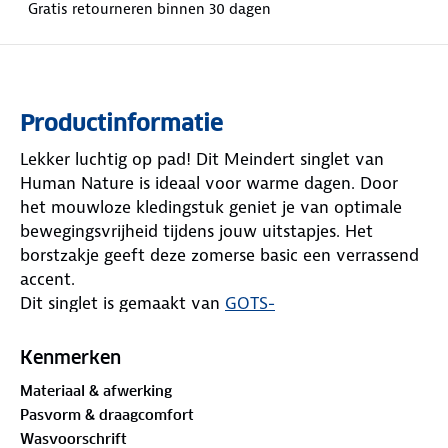
Gratis retourneren binnen 30 dagen
Productinformatie
Lekker luchtig op pad! Dit Meindert singlet van
Human Nature is ideaal voor warme dagen. Door
het mouwloze kledingstuk geniet je van optimale
bewegingsvrijheid tijdens jouw uitstapjes. Het
borstzakje geeft deze zomerse basic een verrassend
accent.
Dit singlet is gemaakt van
GOTS-
gecertificeerd
katoen. GOTS staat voor Global
Organic Textile Standard, een wereldwijd erkende
Kenmerken
norm voor biologische vezels. De weg ligt voor je
Materiaal & afwerking
open, geniet ervan!
Pasvorm & draagcomfort
Wasvoorschrift
Materiaal