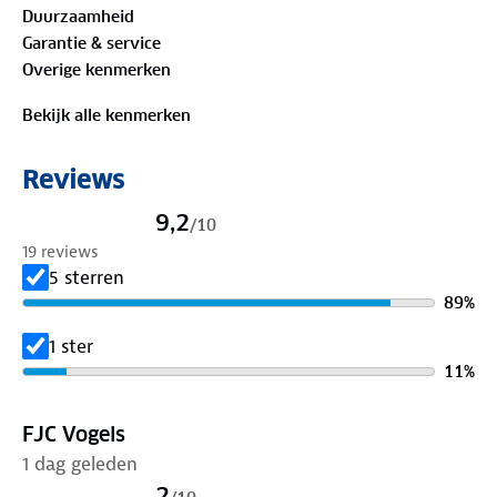
Duurzaamheid
100%
biologisch katoen
Garantie & service
Overige kenmerken
Is je kleding aan vervanging toe? Lever het in bij
onze winkels. Wij geven er een nieuwe bestemming
Bekijk alle kenmerken
aan.
Reviews
9,2
/
10
19 reviews
5 sterren
89
%
1 ster
11
%
FJC Vogels
1 dag geleden
2