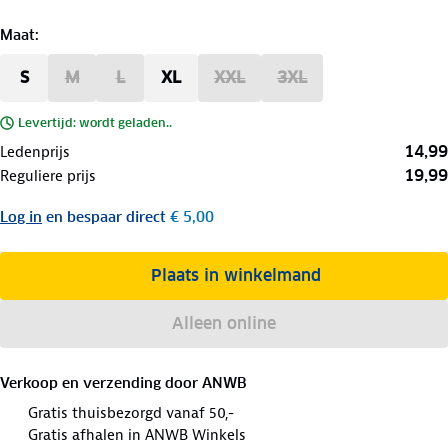
Maat
:
S
M
L
XL
XXL
3XL
Levertijd: wordt geladen..
14,99
Ledenprijs
19,99
Reguliere prijs
Log in
en bespaar direct
€ 5,00
Plaats in winkelmand
Alleen online
Verkoop en verzending door
ANWB
Gratis thuisbezorgd vanaf 50,-
Gratis afhalen in ANWB Winkels