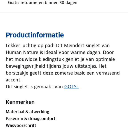
Gratis retourneren binnen 30 dagen
Productinformatie
Lekker luchtig op pad! Dit Meindert singlet van
Human Nature is ideaal voor warme dagen. Door
het mouwloze kledingstuk geniet je van optimale
bewegingsvrijheid tijdens jouw uitstapjes. Het
borstzakje geeft deze zomerse basic een verrassend
accent.
Dit singlet is gemaakt van
GOTS-
gecertificeerd
katoen. GOTS staat voor Global
Organic Textile Standard, een wereldwijd erkende
Kenmerken
norm voor biologische vezels. De weg ligt voor je
Materiaal & afwerking
open, geniet ervan!
Pasvorm & draagcomfort
Wasvoorschrift
Materiaal