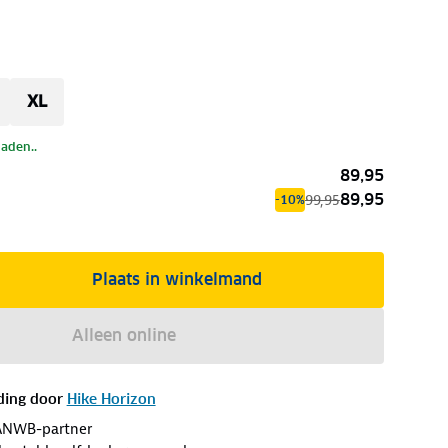
XL
laden..
89,95
89,95
99,95
-10%
Plaats in winkelmand
Alleen online
ding door
Hike Horizon
ANWB-partner