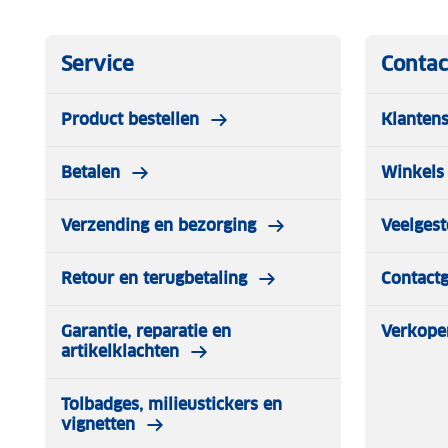
✓ Gemaakt van 100% polyester
✓ Lichtgewicht en ademend
Service
Contac
✓ Sneldrogend materiaal
Product bestellen
Klantens
✓ Ideaal voor wandelingen in alle seizoenen
Betalen
Winkels 
✓ Comfortabele pasvorm met voldoende bewegingsvrij
Verzending en bezorging
Veelgest
Met de HorizonJacket kies je voor betrouwbare kwalite
en ga goed voorbereid op pad.
Retour en terugbetaling
Contact
Garantie, reparatie en
Verkope
artikelklachten
Tolbadges, milieustickers en
vignetten