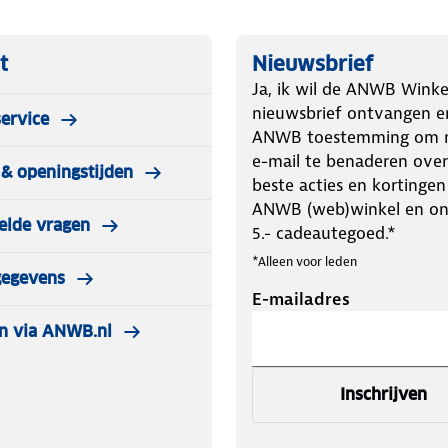
t
Nieuwsbrief
Ja, ik wil de ANWB Winke
nieuwsbrief ontvangen e
ervice
ANWB toestemming om m
e-mail te benaderen over
& openingstijden
beste acties en kortingen
heid
ANWB (web)winkel en o
elde vragen
5.- cadeautegoed.*
it en wandelcomfort. Ontdek het zelf
*Alleen voor leden
gegevens
E-mailadres
n via ANWB.nl
Inschrijven