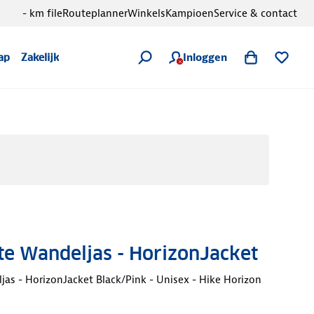
- km file
Routeplanner
Winkels
Kampioen
Service & contact
Inloggen
ap
Zakelijk
te Wandeljas - HorizonJacket
as - HorizonJacket Black/Pink - Unisex - Hike Horizon