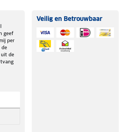
Veilig en Betrouwbaar
l
n geef
ij per
 de
 uit de
ntvang