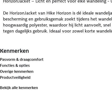
HorizonJacket – Licht en perfect voor elke wandeling - 
De HorizonJacket van Hike Horizon is dé ideale wandelja
bescherming en gebruiksgemak zoekt tijdens het wandel
hoogwaardig polyester, waardoor hij licht aanvoelt, snel
tegen dagelijks gebruik. Ideaal voor zowel korte wandel
Dankzij het ademende polyester materiaal blijft je lich
tijdens inspanning, terwijl de stof ook bescherming bied
Kenmerken
HorizonJacket combineert functionaliteit met een mode
Pasvorm & draagcomfort
wandelaars die betrouwbare kleding zoeken zonder conc
Functies & opties
uitstraling.
Overige kenmerken
Productveiligheid
Of je nu door het bos, de duinen of de bergen trekt, de
bewegingsvrijheid en is eenvoudig op te vouwen in je rug
Bekijk alle kenmerken
veranderende weersomstandigheden.
Waarom kiezen voor de HorizonJacket?