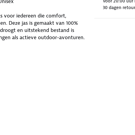
Unisex
Voor 20:00 uur 
30 dagen retour
s voor iedereen die comfort,
en. Deze jas is gemaakt van 100%
 droogt en uitstekend bestand is
ingen als actieve outdoor-avonturen.
aamstemperatuur beter in balans
t tegen wind en lichte regen. De
rn, sportief design—perfect voor
essies te doen aan comfort of
 HorizonJacket biedt optimale
zak. Zo ben je altijd voorbereid op