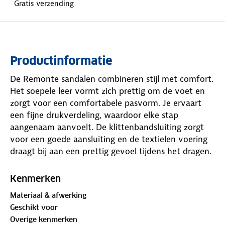
Gratis verzending
Productinformatie
De Remonte sandalen combineren stijl met comfort.
Het soepele leer vormt zich prettig om de voet en
zorgt voor een comfortabele pasvorm. Je ervaart
een fijne drukverdeling, waardoor elke stap
aangenaam aanvoelt. De klittenbandsluiting zorgt
voor een goede aansluiting en de textielen voering
draagt bij aan een prettig gevoel tijdens het dragen.
Of je nu een drukke werkdag hebt of een
ontspannen uitje plant, deze sandalen bieden je
Kenmerken
voeten de ondersteuning die ze nodig hebben. Een
Materiaal & afwerking
veelzijdige keuze voor dagelijks gebruik.
Geschikt voor
Overige kenmerken