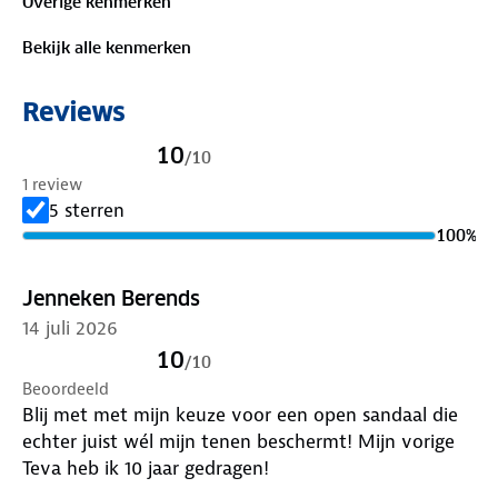
Overige kenmerken
ondergrond. Ook fijn: de bandjes zijn gemaakt van
100% REPREVE® gerecycled polyester. Deze sandalen
Bekijk alle kenmerken
laten je nooit in de steek.
Reviews
Zijn je sandalen aan vervanging toe? Lever ze in bij
onze winkels.
Wij geven ze een nieuwe bestemming.
10
/
10
1 review
5 sterren
100
%
Jenneken Berends
14 juli 2026
10
/
10
Beoordeeld
Blij met met mijn keuze voor een open sandaal die
echter juist wél mijn tenen beschermt! Mijn vorige
Teva heb ik 10 jaar gedragen!