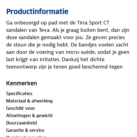
Productinformatie
Ga onbezorgd op pad met de Tirra Sport CT
sandalen van Teva. Als je graag buiten bent, dan zijn
deze sandalen gemaakt voor jou. Ze geven precies
de steun die je nodig hebt. De bandjes voelen zacht
aan door de voering van micro-suède, zodat je geen
last krijgt van irritaties. Dankzij het dichte
teenontwerp zijn je tenen goed beschermd tegen
steentjes en takjes op het pad. Met de handige
sluiting zitten ze binnen no-time stevig om je voet.
Kenmerken
Specificaties
Het voetbed is licht van gewicht en heeft een
Materiaal & afwerking
speciale textuur. Daardoor stroomt er altijd frisse
Geschikt voor
lucht rond je voeten. Of je nu over een hobbelig
Afmetingen & gewicht
bospad loopt of door de stad wandelt: de extra
Duurzaamheid
verstevigde zool geeft je stabiliteit. De slijtvaste
Garantie & service
Spider Rubber®-zool zorgt voor grip op elke