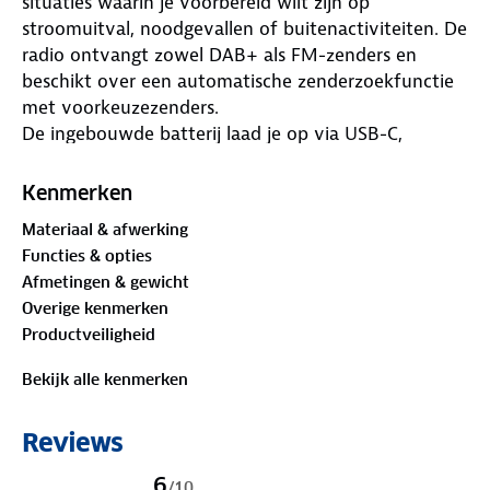
situaties waarin je voorbereid wilt zijn op
stroomuitval, noodgevallen of buitenactiviteiten. De
radio ontvangt zowel DAB+ als FM-zenders en
beschikt over een automatische zenderzoekfunctie
met voorkeuzezenders.
De ingebouwde batterij laad je op via USB-C,
zonnepaneel of handslinger. Daarnaast is de radio
voorzien van een powerbank-functie, waarmee je
Kenmerken
een telefoon of ander klein apparaat van stroom
Materiaal & afwerking
voorziet.
Functies & opties
Voor extra gebruiksgemak heeft de radio een LED-
Afmetingen & gewicht
zaklamp met meerdere lichtstanden en een aparte
Overige kenmerken
leeslamp. Ook is er een SOS-alarm aanwezig en een
Productveiligheid
display met klok, kalender en alarmfunctie,
waardoor de radio ook als wekker te gebruiken is.
Bekijk alle kenmerken
Specificaties:
Merk:
Nedis
Reviews
Type:
Draagbare noodradio
Radio:
DAB+ en FM
6
/
10