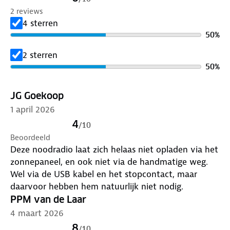
Opladen via:
USB-C, zonnepaneel en handslinger
2 reviews
Batterij:
Ingebouwd
4 sterren
Powerbank:
Ja
50
%
Verlichting:
Zaklamp en leeslamp
Alarmfunctie:
SOS en wekker
2 sterren
Display:
Met klok en kalender
50
%
Gebruik:
Noodsituaties en buitengebruik
JG Goekoop
1 april 2026
4
/
10
Beoordeeld
Deze noodradio laat zich helaas niet opladen via het
zonnepaneel, en ook niet via de handmatige weg.
Wel via de USB kabel en het stopcontact, maar
daarvoor hebben hem natuurlijk niet nodig.
PPM van de Laar
4 maart 2026
8
/
10