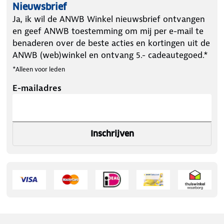
Nieuwsbrief
Let op: Controleer voor het schoonmaken of er geen
Ja, ik wil de ANWB Winkel nieuwsbrief ontvangen
scherpe voorwerpen op het tafeloppervlak liggen,
en geef ANWB toestemming om mij per e-mail te
omdat deze krassen kunnen veroorzaken.
benaderen over de beste acties en kortingen uit de
ANWB (web)winkel en ontvang 5.- cadeautegoed.*
Let op: bamboe is een natuurproduct, kleine
*Alleen voor leden
kleurverschillen in het hout zijn mogelijk. De kleur
van het hout kan enigszins afwijken van de
E-mailadres
getoonde foto.
Inschrijven