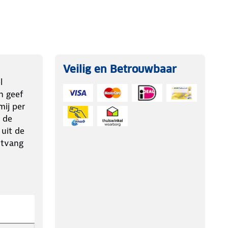
Veilig en Betrouwbaar
l
n geef
ij per
 de
 uit de
ntvang