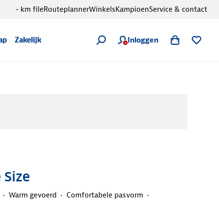
- km file
Routeplanner
Winkels
Kampioen
Service & contact
Inloggen
ap
Zakelijk
 Size
Warm gevoerd
Comfortabele pasvorm