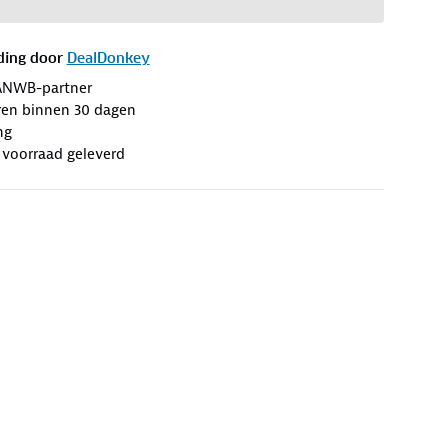
ding door
DealDonkey
ANWB-partner
ren binnen 30 dagen
ng
n voorraad geleverd