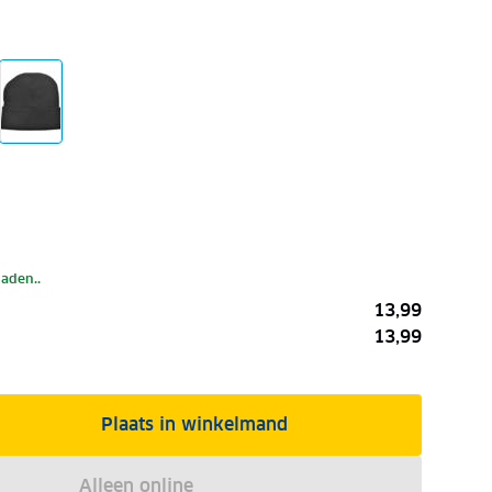
laden..
13,99
13,99
Plaats in winkelmand
Alleen online