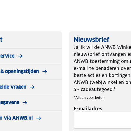
t
Nieuwsbrief
Ja, ik wil de ANWB Winke
nieuwsbrief ontvangen e
ervice
ANWB toestemming om m
e-mail te benaderen over
& openingstijden
beste acties en kortingen
ANWB (web)winkel en o
elde vragen
5.- cadeautegoed.*
*Alleen voor leden
gegevens
E-mailadres
n via ANWB.nl