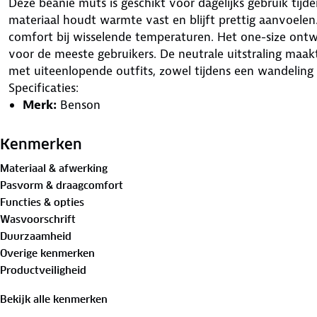
Deze beanie muts is geschikt voor dagelijks gebruik tijd
materiaal houdt warmte vast en blijft prettig aanvoele
comfort bij wisselende temperaturen. Het one-size ont
voor de meeste gebruikers. De neutrale uitstraling ma
met uiteenlopende outfits, zowel tijdens een wandeling
Specificaties:
Merk:
Benson
Type:
muts
Materiaal:
acryl
Kenmerken
Maat:
one size
Materiaal & afwerking
Pasvorm & draagcomfort
Functies & opties
Wasvoorschrift
Duurzaamheid
Overige kenmerken
Productveiligheid
Bekijk alle kenmerken