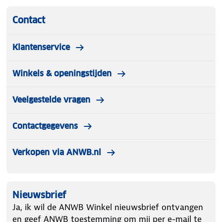
kwaliteit, innovatie en gebruiksgemak ontwikkelt
Contact
Lampa betrouwbare oplossingen voor zowel
dagelijkse ritten als langere reizen. Met deze
aluminium hondenbench kies je voor een veilige en
Klantenservice
professionele oplossing voor het vervoeren van
huisdieren.
Winkels & openingstijden
Specificaties Array
Veelgestelde vragen
Afmetingen : LxBxH 85 x 65 x 86
Contactgegevens
Verkopen via ANWB.nl
Nieuwsbrief
Ja, ik wil de ANWB Winkel nieuwsbrief ontvangen
en geef ANWB toestemming om mij per e-mail te