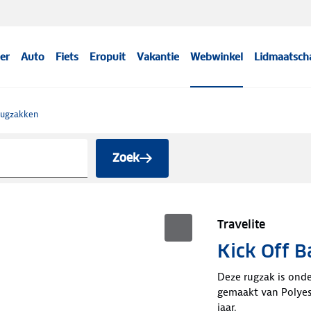
er
Auto
Fiets
Eropuit
Vakantie
Webwinkel
Lidmaatsch
ugzakken
Zoek
Travelite
Kick Off B
Deze rugzak is onder
gemaakt van Polyes
jaar.