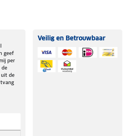
Veilig en Betrouwbaar
l
n geef
ij per
 de
 uit de
ntvang