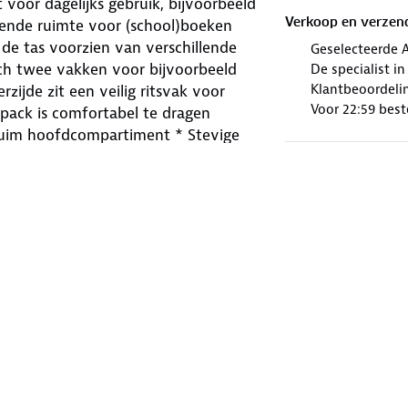
 voor dagelijks gebruik, bijvoorbeeld
Verkoop en verzen
doende ruimte voor (school)boeken
de tas voorzien van verschillende
Geselecteerde 
zich twee vakken voor bijvoorbeeld
De specialist i
Klantbeoordelin
zijde zit een veilig ritsvak voor
Voor 22:59 best
pack is comfortabel te dragen
Ruim hoofdcompartiment * Stevige
 * Verstelbare schouderbanden