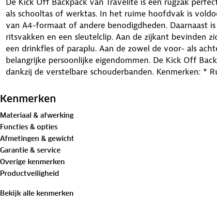
De Kick Off Backpack van Travelite is een rugzak perfect
als schooltas of werktas. In het ruime hoofdvak is vol
van A4-formaat of andere benodigdheden. Daarnaast is 
ritsvakken en een sleutelclip. Aan de zijkant bevinden 
een drinkfles of paraplu. Aan de zowel de voor- als achter
belangrijke persoonlijke eigendommen. De Kick Off Back
dankzij de verstelbare schouderbanden. Kenmerken: * 
ritssluitingen * Achtervak met ritssluiting * Sleutelclip
Kenmerken
Materiaal & afwerking
Functies & opties
Afmetingen & gewicht
Garantie & service
Overige kenmerken
Productveiligheid
Bekijk alle kenmerken