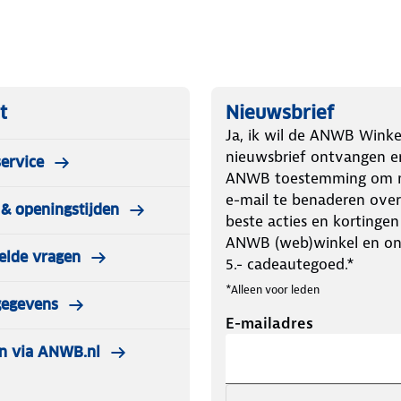
t
Nieuwsbrief
Ja, ik wil de ANWB Winke
nieuwsbrief ontvangen e
ervice
ANWB toestemming om m
e-mail te benaderen over
& openingstijden
beste acties en kortingen
ANWB (web)winkel en o
elde vragen
5.- cadeautegoed.*
*Alleen voor leden
gegevens
E-mailadres
n via ANWB.nl