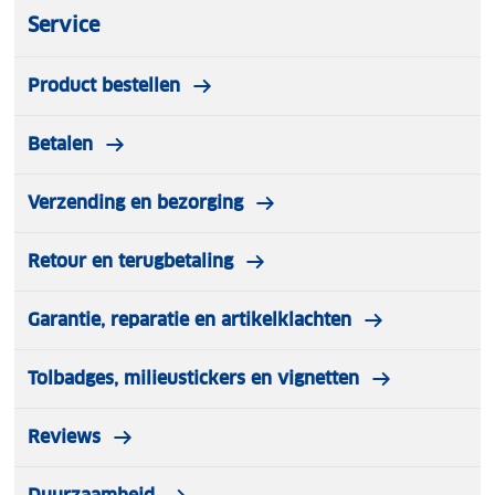
Uitneembare verlichting
Service
Maat one size
Materiaal katoen en polyester mix
Product bestellen
Geschikt voor volwassenen
Verpakkingsinhoud: LED-muts
Betalen
Verzending en bezorging
Retour en terugbetaling
Garantie, reparatie en artikelklachten
Tolbadges, milieustickers en vignetten
Reviews