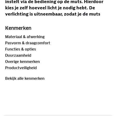
instelt via de bediening op de muts. Hierdoor
kies je zelf hoeveel licht je nodig hebt. De
verlichting is uitneembaar, zodat je de muts
kunt wassen of het lampje tijdelijk kunt
verwijderen.
Kenmerken
Materiaal & afwerking
De muts is geschikt voor wandelen, fietsen en
Pasvorm & draagcomfort
andere buitenactiviteiten waarbij extra licht
Functies & opties
prettig is. Door de one-size pasvorm is de muts
Duurzaamheid
geschikt voor volwassenen. De meegeleverde
Overige kenmerken
batterijen zorgen ervoor dat de muts direct
Productveiligheid
klaar is voor gebruik. Het materiaal voelt prettig
aan en maakt de muts geschikt voor koudere
Bekijk alle kenmerken
dagen.
Specificaties:
Muts met LED-verlichting
Vier SMD-LED’s
Drie lichtstanden