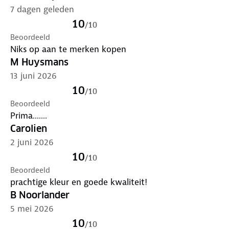
combineert bijvoorbeeld goed met de apart
7 dagen geleden
verkrijgbare
Huxley
of
Mikion
jas.
Dankzij de kleine
10
/
10
lusjes zijn de lagen eenvoudig aan elkaar te
Beoordeeld
bevestigen. Zo stem je je kleding snel en flexibel af
Niks op aan te merken kopen
op het weer.
M Huysmans
13 juni 2026
Het model is 1.90 m lang en draagt maat L.
10
/
10
Bewust onderweg met hergebruikt materiaal
Beoordeeld
Buitenstof: 100% gerecycled polyamide
Prima.......
Voering: 100% gerecycled polyamide
Carolien
Vulling: 100% gerecycled polyamide
2 juni 2026
10
/
10
Verleng de levensduur van je kleding met goed
Beoordeeld
onderhoud
. Is je kleding aan vervanging toe? Lever
prachtige kleur en goede kwaliteit!
het in bij onze winkels. Wij geven er een nieuwe
B Noorlander
bestemming aan.
5 mei 2026
10
/
10