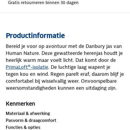
Gratis retourneren binnen 30 dagen
Productinformatie
Bereid je voor op avontuur met de Danbury jas van
Human Nature. Deze gewatteerde herenjas houdt je
heerlijk warm maar voelt licht. Dat komt door de
PrimaLoft®-isolatie
. De luchtige laag wapent je
tegen kou en wind. Regen parelt eraf, daarom blijf je
comfortabel bij wisselvallig weer. Onvoorspelbare
weersomstandigheden kunnen een uitdaging zijn.
Het ene moment schijnt de zon volop. Even later
krijg je een regenbui over je heen. Met dit
Kenmerken
opvouwbare kledingstuk ben je optimaal
Materiaal & afwerking
voorbereid. Als je hem niet draagt vouw je hem
Pasvorm & draagcomfort
eenvoudig op tot een compact pakket. Je stopt
Functies & opties
hem in zijn eigen binnenzak. Dit maakt hem handig