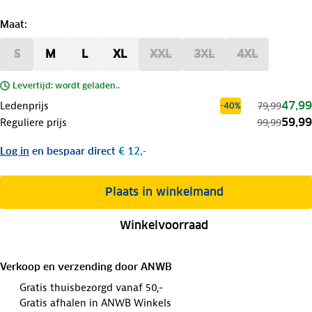
Maat
:
S
M
L
XL
XXL
3XL
4XL
Levertijd: wordt geladen..
47,99
Ledenprijs
79,99
-40%
59,99
Reguliere prijs
99,99
Log in
en bespaar direct
€ 12,-
Plaats in winkelmand
Winkelvoorraad
Verkoop en verzending door
ANWB
Gratis thuisbezorgd vanaf 50,-
Gratis afhalen in ANWB Winkels