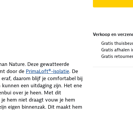
Verkoop en verzen
Gratis thuisbez
Gratis afhalen
Gratis retourne
man Nature. Deze gewatteerde
omt door de
PrimaLoft®-isolatie
. De
eraf, daarom blijf je comfortabel bij
 kunnen een uitdaging zijn. Het ene
enbui over je heen. Met dit
s je hem niet draagt vouw je hem
zijn eigen binnenzak. Dit maakt hem
 heeft een handig haakje, zodat je je