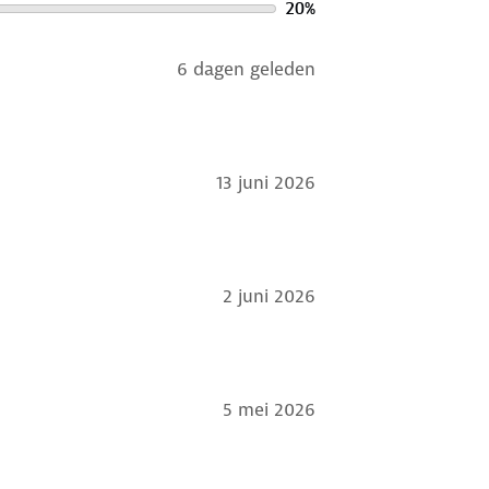
20
%
ud
. Is je kleding aan vervanging toe?
 bestemming aan.
6 dagen geleden
13 juni 2026
2 juni 2026
5 mei 2026