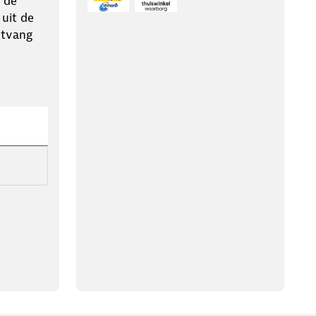
 de
 uit de
ntvang