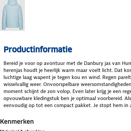
Productinformatie
Bereid je voor op avontuur met de Danbury jas van Hu
herenjas houdt je heerlijk warm maar voelt licht. Dat k
luchtige laag wapent je tegen kou en wind. Regen parelt 
wisselvallig weer. Onvoorspelbare weersomstandigheden
moment schijnt de zon volop. Even later krijg je een reg
opvouwbare kledingstuk ben je optimaal voorbereid. Al
eenvoudig op tot een compact pakket. Je stopt hem in 
handig en veelzijdig!
Kenmerken
In totaal beschikt de jas over vier zakken. De rechterzak