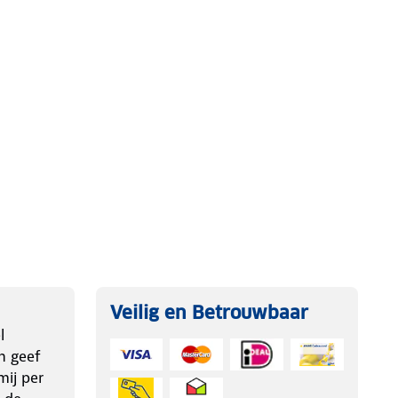
Veilig en Betrouwbaar
l
n geef
ij per