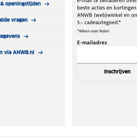
e-mail te benaderen over
& openingstijden
beste acties en kortingen
ANWB (web)winkel en o
elde vragen
5.- cadeautegoed.*
*Alleen voor leden
gegevens
E-mailadres
n via ANWB.nl
Inschrijven