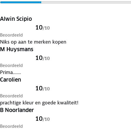
Verleng de levensduur van je kleding met goed
onderho
Lever het in bij onze winkels. Wij geven er een nieuwe
Alwin Scipio
10
/
10
Beoordeeld
Niks op aan te merken kopen
M Huysmans
10
/
10
Beoordeeld
Prima.......
Carolien
10
/
10
Beoordeeld
prachtige kleur en goede kwaliteit!
B Noorlander
10
/
10
Beoordeeld