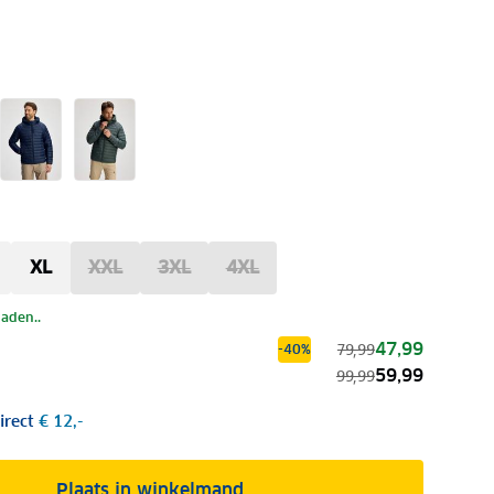
XL
XXL
3XL
4XL
laden..
47,99
79,99
-40%
59,99
99,99
irect
€ 12,-
Plaats in winkelmand