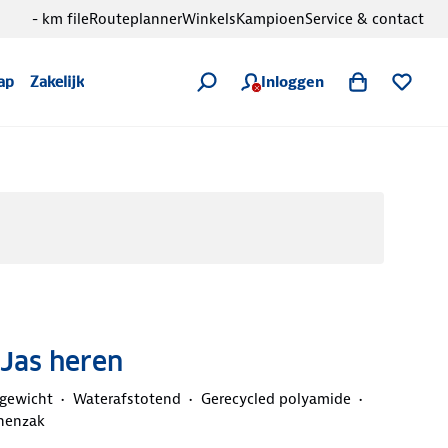
- km file
Routeplanner
Winkels
Kampioen
Service & contact
Inloggen
ap
Zakelijk
 Jas heren
tgewicht
Waterafstotend
Gerecycled polyamide
nenzak