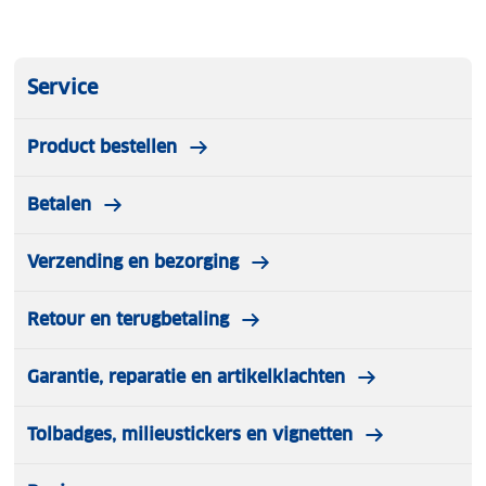
Zacht en flexibel materiaal
Normale pasvorm
Maat L
Service
Unisex ontwerp
Sluiting met rits
Product bestellen
Geschikt voor diverse buitenactiviteiten
Materiaal: textiel
Betalen
Voering: textiel
Wasvoorschrift: handwas
Verpakkingsinhoud: 1 paar handschoenen
Verzending en bezorging
Retour en terugbetaling
Garantie, reparatie en artikelklachten
Tolbadges, milieustickers en vignetten