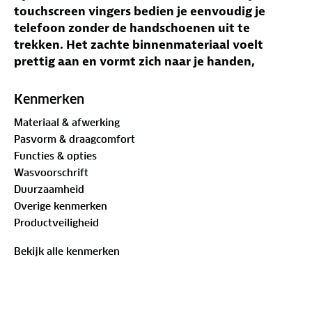
touchscreen vingers bedien je eenvoudig je
telefoon zonder de handschoenen uit te
trekken. Het zachte binnenmateriaal voelt
prettig aan en vormt zich naar je handen,
waardoor ze comfortabel zitten tijdens
wandelen, fietsen of andere buitenactiviteiten.
Kenmerken
Materiaal & afwerking
De handschoenen hebben een normale pasvorm
Pasvorm & draagcomfort
en zijn geschikt voor volwassenen. Ze zijn
Functies & opties
flexibel, sluiten goed aan en bieden extra
Wasvoorschrift
warmte, zonder dik of zwaar aan te voelen.
Duurzaamheid
Door het lichte ontwerp zijn ze ook goed te
Overige kenmerken
gebruiken bij sportieve oefeningen. Met het
Productveiligheid
kleine clipje houd je het paar eenvoudig bij
elkaar wanneer je ze opbergt.
Bekijk alle kenmerken
Specificaties:
Waterafstotend en winddicht
Met touchscreen vingers