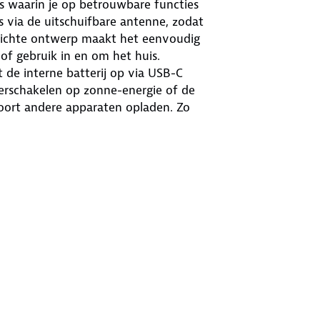
es waarin je op betrouwbare functies
 via de uitschuifbare antenne, zodat
 lichte ontwerp maakt het eenvoudig
f gebruik in en om het huis.
 de interne batterij op via USB-C
overschakelen op zonne-energie of de
oort andere apparaten opladen. Zo
er je geen stopcontact in de buurt
uwde zaklamp die krachtig licht geeft
m met een duidelijk signaal en
k en situaties waarin je snel