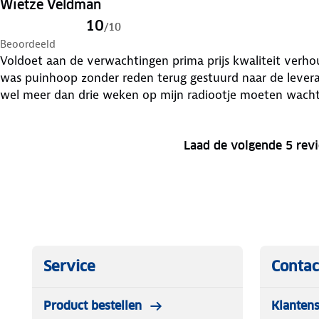
moeten. Want dan is zo'n uitschuifbaar sprietje wat kwet
Wietze Veldman
mijn mening is het apparaatje z'n geld waard en een bet
10
/
10
alternatieven die ik overal zie.
Beoordeeld
Voldoet aan de verwachtingen prima prijs kwaliteit verho
was puinhoop zonder reden terug gestuurd naar de lever
wel meer dan drie weken op mijn radiootje moeten wach
Laad de volgende 5 rev
Service
Contac
Product bestellen
Klantens