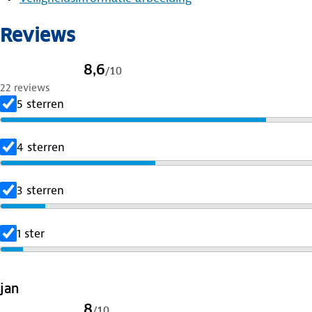
Batterij: Li-ion, oplaadbaar
Luistertijd: tot ca. 32 uur
Reviews
Extra USB-A-poort voor opladen apparaten
8,6
/
10
22 reviews
5 sterren
4 sterren
3 sterren
1 ster
jan
8
/
10