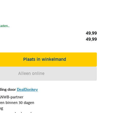
laden..
49,99
49,99
Plaats in winkelmand
Alleen online
ding door
DealDonkey
ANWB-partner
ren binnen 30 dagen
ng