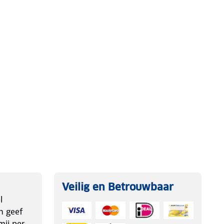
Veilig en Betrouwbaar
l
n geef
ij per