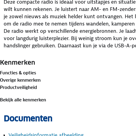
Deze compacte radio is ideaal voor uitstapjes en situati
wilt kunnen rekenen. Je luistert naar AM- en FM-zenders
je zowel nieuws als muziek helder kunt ontvangen. Het
om de radio mee te nemen tijdens wandelen, kamperen o
De radio werkt op verschillende energiebronnen. Je laadt
voor langdurig luisterplezier. Bij weinig stroom kun je 
handslinger gebruiken. Daarnaast kun je via de USB-A-p
heb je altijd een praktische oplossing bij de hand wanne
hebt.
Kenmerken
Voor extra veiligheid beschikt de radio over een ingebo
Functies & opties
in donkere situaties. Ook heeft het toestel een SOS-alar
Overige kenmerken
flitslicht. Dit maakt de radio geschikt voor outdoorgebrui
Productveiligheid
zichtbaar en hoorbaar wilt zijn.
Specificaties:
Bekijk alle kenmerken
Type: draagbare radio
AM/FM-ontvangst: ja
Documenten
Oplaadopties: USB-C, zonne-energie en handslinger
Zaklamp: ingebouwd
SOS-alarm: geluid en flitslicht
Veiligheidsinformatie afbeelding