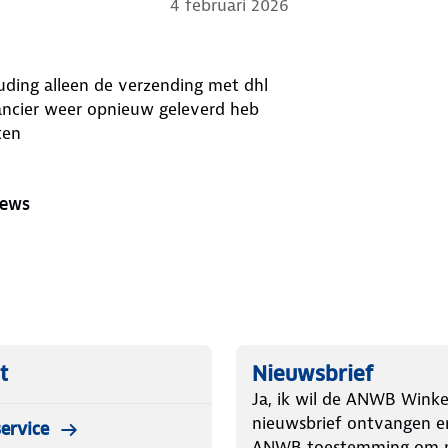
sbaar verwacht ik. Maar goed, naar
4 februari 2026
ere keuze dan de merkloze
uding alleen de verzending met dhl
ancier weer opnieuw geleverd heb
ten
iews
t
Nieuwsbrief
Ja, ik wil de ANWB Winke
nieuwsbrief ontvangen e
ervice
ANWB toestemming om m