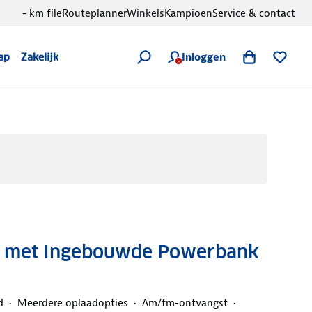
- km file
Routeplanner
Winkels
Kampioen
Service & contact
Inloggen
ap
Zakelijk
 met Ingebouwde Powerbank
d
Meerdere oplaadopties
Am/fm-ontvangst