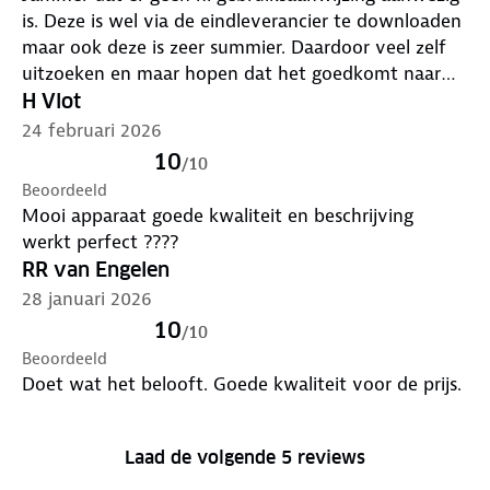
is. Deze is wel via de eindleverancier te downloaden
maar ook deze is zeer summier. Daardoor veel zelf
uitzoeken en maar hopen dat het goedkomt naar
verloop van tijd. Beschrijving van de vele
H Vlot
instellingen van de dashcam zelf ontbreekt in het
24 februari 2026
geheel. Jammer want ik denk dat het verder een
10
/
10
goed product is.
Beoordeeld
Mooi apparaat goede kwaliteit en beschrijving
werkt perfect ????
RR van Engelen
28 januari 2026
10
/
10
Beoordeeld
Doet wat het belooft. Goede kwaliteit voor de prijs.
Laad de volgende 5 reviews