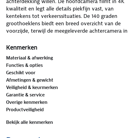
achterdekking willen. De hoofdcamera filmt in 4K
kwaliteit en legt alle details piekfijn vast, van
kentekens tot verkeerssituaties. De 140 graden
groothoeklens biedt een breed overzicht van de
voorzijde, terwijl de meegeleverde achtercamera in
Full HD haarscherpe beelden vastlegt van alles wat
er achter het voertuig gebeurt. Zo ben je altijd
Kenmerken
volledig beschermd, zowel tijdens het rijden als bij
Materiaal & afwerking
onverwachte situaties op parkeerplaatsen.
Functies & opties
Geschikt voor
De set presteert ook ’s nachts uitstekend. Dankzij
Afmetingen & gewicht
HDR worden donkere en lichte delen nauwkeurig
Veiligheid & keurmerken
gebalanceerd, zodat belangrijke details zichtbaar
Garantie & service
blijven, zelfs bij slechte verlichting of tegenlicht. De
Overige kenmerken
geïntegreerde GPS registreert automatisch snelheid
Productveiligheid
en locatie voor extra duidelijkheid bij ritrapporten
en incidentanalyses.
Bekijk alle kenmerken
Dankzij de parkeermodus bewaakt de A800SE set