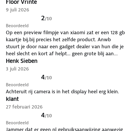
Floor Vrinte
9 juli 2026
2
/
10
Beoordeeld
Op een preview filmpje van xiaomi zat er een 128 gb
kaartje bij.bij precies het zelfde product. Anwb
stuurt je door naar een gadget dealer van hun die je
heel slecht en kort af helpt... geen grote blij aan
deze kant
Henk Sieben
3 juli 2026
4
/
10
Beoordeeld
Achteruit rij camera is in het display heel erg klein.
klant
27 februari 2026
4
/
10
Beoordeeld
Jammer dat er geen nl gebruiksaanwijzing aanwezig