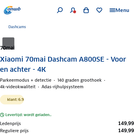
Menu
Dashcams
70mai
Xiaomi 70mai Dashcam A800SE - Voor
en achter - 4K
Parkeermodus + detectie
140 graden groothoek
4k-videokwaliteit
Adas-rijhulpsysteem
klant: 6.9
Levertijd: wordt geladen..
149,99
Ledenprijs
149,99
Reguliere prijs