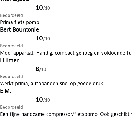
10
/
10
Beoordeeld
Prima fiets pomp
Bert Bourgonje
10
/
10
Beoordeeld
Mooi apparaat. Handig, compact genoeg en voldoende func
H Ilmer
8
/
10
Beoordeeld
Werkt prima, autobanden snel op goede druk.
E.M.
10
/
10
Beoordeeld
Een fijne handzame compressor/fietspomp. Ook geschikt vo