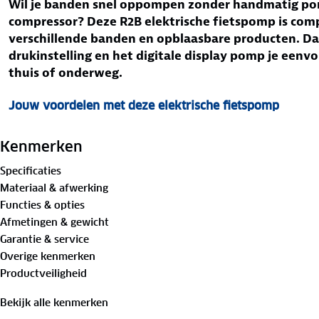
Wil je banden snel oppompen zonder handmatig po
compressor? Deze R2B elektrische fietspomp is comp
verschillende banden en opblaasbare producten. Da
drukinstelling en het digitale display pomp je eenv
thuis of onderweg.
Jouw voordelen met deze elektrische fietspomp
Automatische drukinstelling
– Stopt automatisch zo
Draagbare compressor
– Compact formaat voor geb
Kenmerken
Multifunctionele compressor bandenpomp
– Gesch
Specificaties
sportballen.
Materiaal & afwerking
Digitale drukweergave
– Kies eenvoudig tussen PSI,
Functies & opties
Oplaadbaar via USB C
– Elektrische bandenpomp zond
Afmetingen & gewicht
Ingebouwde verlichting
– Extra zicht bij gebruik in
Garantie & service
Overige kenmerken
Elektrische fietspomp met automatische bediening
Productveiligheid
Deze elektrische fietspomp werkt met een digitaal disp
instelt. De luchtcompressor stopt automatisch wanneer d
Bekijk alle kenmerken
Hierdoor pomp je banden gecontroleerd op zonder hand