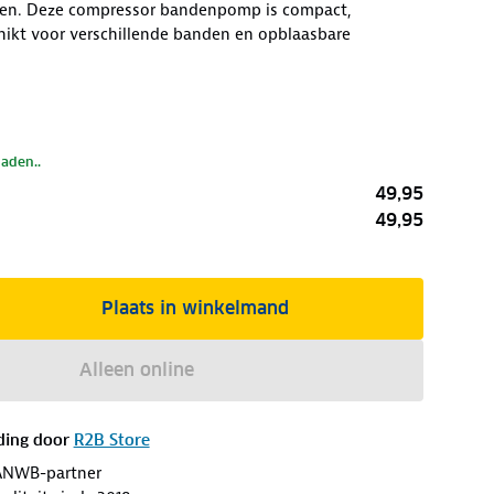
n. Deze compressor bandenpomp is compact,
hikt voor verschillende banden en opblaasbare
laden..
49,95
49,95
Plaats in winkelmand
Alleen online
ding door
R2B Store
ANWB-partner