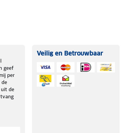
Veilig en Betrouwbaar
l
n geef
ij per
 de
 uit de
ntvang