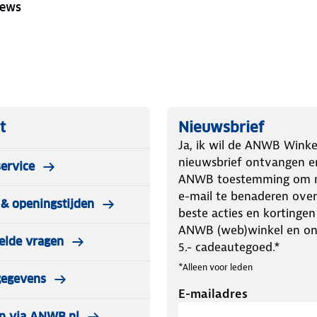
iews
t
Nieuwsbrief
Ja, ik wil de ANWB Winke
nieuwsbrief ontvangen e
ervice
ANWB toestemming om m
e-mail te benaderen over
& openingstijden
beste acties en kortingen
ANWB (web)winkel en o
elde vragen
5.- cadeautegoed.*
*Alleen voor leden
gegevens
E-mailadres
n via ANWB.nl