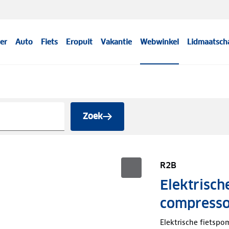
er
Auto
Fiets
Eropuit
Vakantie
Webwinkel
Lidmaatsch
Zoek
R2B
Elektrisch
compresso
Elektrische fietspo