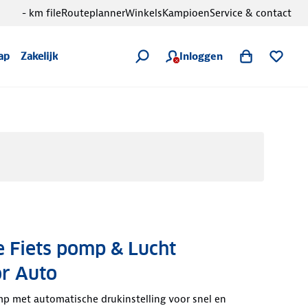
- km file
Routeplanner
Winkels
Kampioen
Service & contact
Inloggen
ap
Zakelijk
e Fiets pomp & Lucht
r Auto
mp met automatische drukinstelling voor snel en