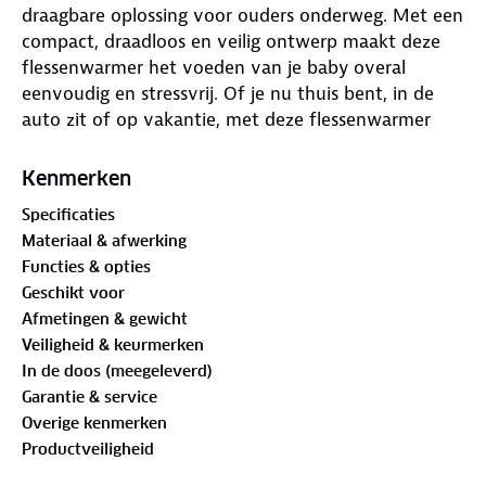
draagbare oplossing voor ouders onderweg. Met een
compact, draadloos en veilig ontwerp maakt deze
flessenwarmer het voeden van je baby overal
eenvoudig en stressvrij. Of je nu thuis bent, in de
auto zit of op vakantie, met deze flessenwarmer
heb je altijd een warme fles binnen handbereik.
De
PRO V2
combineert
snelheid, precisie en
Kenmerken
veiligheid
in één slim apparaat. Dankzij de
Specificaties
krachtige
6400 mAh batterij
en
USB-C
Materiaal & afwerking
oplaadpoort
kun je meerdere keren verwarmen
Functies & opties
zonder tussentijds opladen. De melk of voeding
Geschikt voor
bereikt de perfecte temperatuur in slechts
3 tot 5
Afmetingen & gewicht
minuten
— tot wel
30% sneller
dan vergelijkbare
Veiligheid & keurmerken
modellen.
In de doos (meegeleverd)
Met het
digitale display
stel je de temperatuur
Garantie & service
exact in tussen
37°C en 55°C
, zodat je altijd
Overige kenmerken
optimale controle hebt. De
Productveiligheid
slimme
warmtebehoudfunctie
houdt de fles tot
wel
20 uur warm
, ideaal voor lange dagen