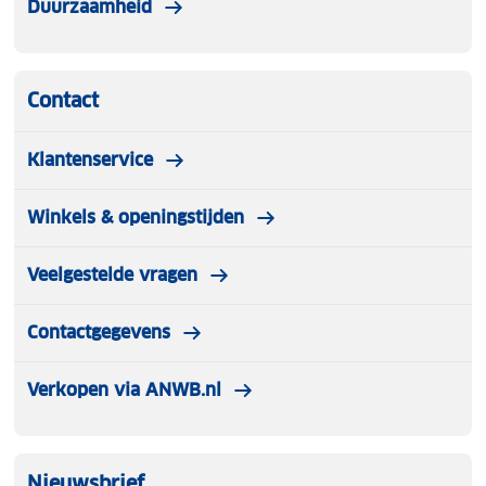
de dashcam als een polaroid zonnebril voor de ogen.
Duurzaamheid
Contact
Klantenservice
Winkels & openingstijden
Veelgestelde vragen
Contactgegevens
Verkopen via ANWB.nl
Nieuwsbrief