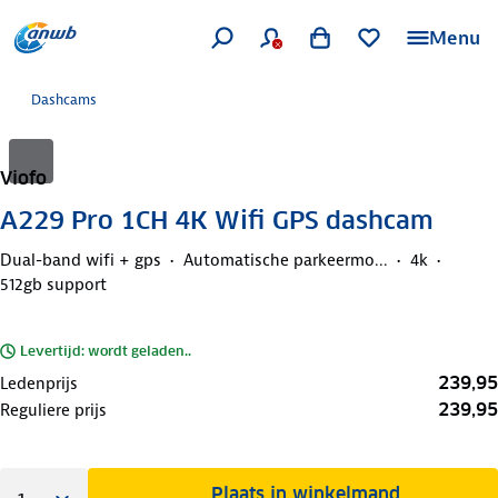
Menu
Dashcams
Viofo
A229 Pro 1CH 4K Wifi GPS dashcam
Dual-band wifi + gps
Automatische parkeermo...
4k
512gb support
Levertijd: wordt geladen..
239,95
Ledenprijs
239,95
Reguliere prijs
Plaats in winkelmand