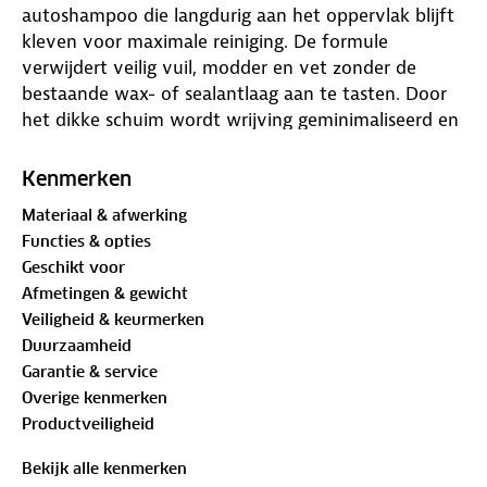
autoshampoo die langdurig aan het oppervlak blijft
kleven voor maximale reiniging. De formule
verwijdert veilig vuil, modder en vet zonder de
bestaande wax- of sealantlaag aan te tasten. Door
het dikke schuim wordt wrijving geminimaliseerd en
voorkom je waskrassen. Ideaal te gebruiken met een
schuimlans of foamer voor een diepe, veilige
Kenmerken
reiniging van elke lak.
Materiaal & afwerking
Functies & opties
Geschikt voor
Afmetingen & gewicht
Veiligheid & keurmerken
Duurzaamheid
Garantie & service
Overige kenmerken
Productveiligheid
Bekijk alle kenmerken