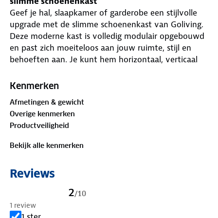
slimme schoenenkast
Geef je hal, slaapkamer of garderobe een stijlvolle
upgrade met de slimme schoenenkast van Goliving.
Deze moderne kast is volledig modulair opgebouwd
en past zich moeiteloos aan jouw ruimte, stijl en
behoeften aan. Je kunt hem horizontaal, verticaal
of zelfs in traptrede-vorm opstellen – opbergen
wordt zo een strak onderdeel van je interieur.
Kenmerken
De kast biedt ruimte aan maar liefst 24 paar
Afmetingen & gewicht
schoenen en is ideaal voor iedereen die overzicht en
Overige kenmerken
netheid belangrijk vindt. De vakken zijn voorzien
Productveiligheid
van stoffen klapdeuren met ventilatiegaten, zodat
je schoenen stofvrij én goed geventileerd blijven.
Bekijk alle kenmerken
Geen rommelige hal of overvolle slaapkamer meer,
maar een nette, georganiseerde uitstraling.
Reviews
Ook accessoires of kleinere huishoudelijke items kun
je eenvoudig kwijt in de kast. De montage is snel en
2
/
10
eenvoudig: met het slimme kliksysteem zet je de
1 review
kast zonder gereedschap in elkaar. Een rubberen
1 ster