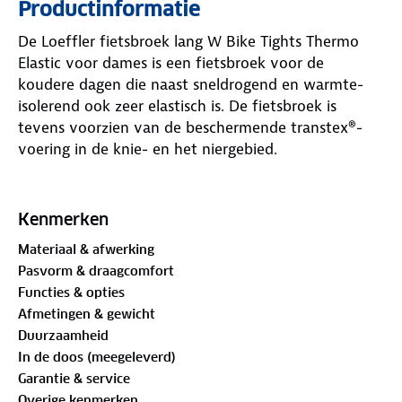
Productinformatie
De Loeffler fietsbroek lang W Bike Tights Thermo
Elastic voor dames is een fietsbroek voor de
koudere dagen die naast sneldrogend en warmte-
isolerend ook zeer elastisch is. De fietsbroek is
tevens voorzien van de beschermende transtex®-
voering in de knie- en het niergebied.
De fietsbroek is voorzien van een Comfort Elastic
zitkussen, een sportief allround zitkussen voor een
Kenmerken
aangenaam zitcomfort welke ergonomisch
Materiaal & afwerking
voorgevormd is (12 mm sterkte en ultra hoge
Pasvorm & draagcomfort
dichtheid van 80 kg/m3). De zeem is elastisch en
Functies & opties
flexibel, aangenaam ademend en sneldrogend,
Afmetingen & gewicht
gemaakt van compact schuim met zeer goede
Duurzaamheid
dempingseigenschappen. Door gebruik te maken
In de doos (meegeleverd)
van verschillende schuimzones zorgt dit voor een
Garantie & service
ideale drukverdeling. Hiermee heb je zowel in een
Overige kenmerken