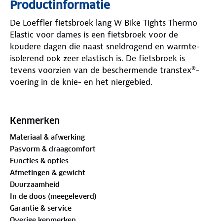
Productinformatie
De Loeffler fietsbroek lang W Bike Tights Thermo
Elastic voor dames is een fietsbroek voor de
koudere dagen die naast sneldrogend en warmte-
isolerend ook zeer elastisch is. De fietsbroek is
tevens voorzien van de beschermende transtex®-
voering in de knie- en het niergebied.
De fietsbroek is voorzien van een Comfort Elastic
zitkussen, een sportief allround zitkussen voor een
Kenmerken
aangenaam zitcomfort welke ergonomisch
Materiaal & afwerking
voorgevormd is (12 mm sterkte en ultra hoge
Pasvorm & draagcomfort
dichtheid van 80 kg/m3). De zeem is elastisch en
Functies & opties
flexibel, aangenaam ademend en sneldrogend,
Afmetingen & gewicht
gemaakt van compact schuim met zeer goede
Duurzaamheid
dempingseigenschappen. Door gebruik te maken
In de doos (meegeleverd)
van verschillende schuimzones zorgt dit voor een
Garantie & service
ideale drukverdeling. Hiermee heb je zowel in een
Overige kenmerken