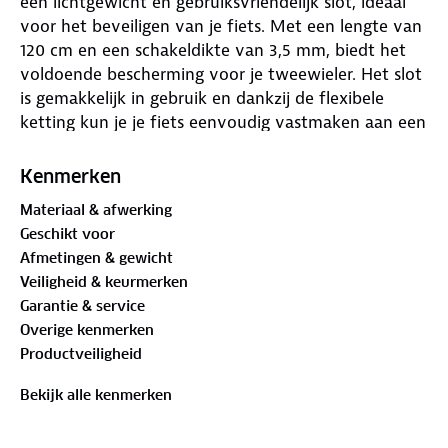
een lichtgewicht en gebruiksvriendelijk slot, ideaal
voor het beveiligen van je fiets. Met een lengte van
120 cm en een schakeldikte van 3,5 mm, biedt het
voldoende bescherming voor je tweewieler. Het slot
is gemakkelijk in gebruik en dankzij de flexibele
ketting kun je je fiets eenvoudig vastmaken aan een
vast object. De AXA Rigid RCK is een praktische
keuze voor fietsers die op zoek zijn naar een
Kenmerken
compacte en betrouwbare beveiligingsoplossing.
Materiaal & afwerking
Geschikt voor
Afmetingen & gewicht
Veiligheid & keurmerken
Garantie & service
Overige kenmerken
Productveiligheid
Bekijk alle kenmerken