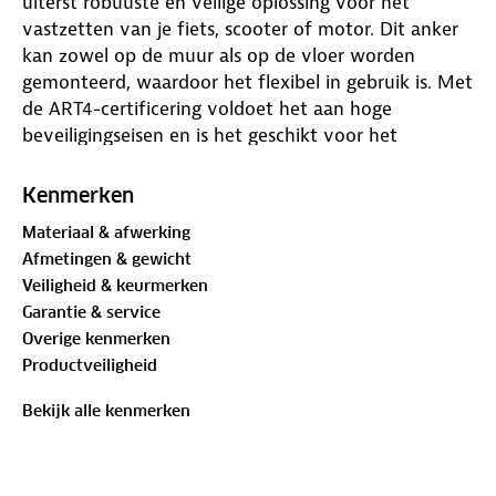
uiterst robuuste en veilige oplossing voor het
vastzetten van je fiets, scooter of motor. Dit anker
kan zowel op de muur als op de vloer worden
gemonteerd, waardoor het flexibel in gebruik is. Met
de ART4-certificering voldoet het aan hoge
beveiligingseisen en is het geschikt voor het
verzekeren van waardevolle tweewielers. Het
stevige ontwerp en de duurzame grijze afwerking
Kenmerken
maken het anker een betrouwbare keuze voor
Materiaal & afwerking
langdurige beveiliging, zowel binnen als buiten.
Afmetingen & gewicht
Veiligheid & keurmerken
Garantie & service
Overige kenmerken
Productveiligheid
Bekijk alle kenmerken