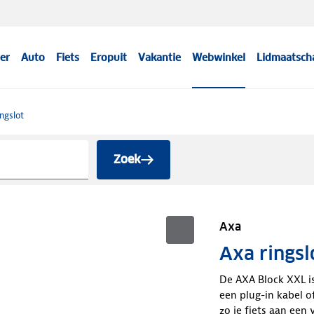
er
Auto
Fiets
Eropuit
Vakantie
Webwinkel
Lidmaatsch
ngslot
Zoek
Axa
Axa rings
De AXA Block XXL i
een plug-in kabel of
zo je fiets aan een 