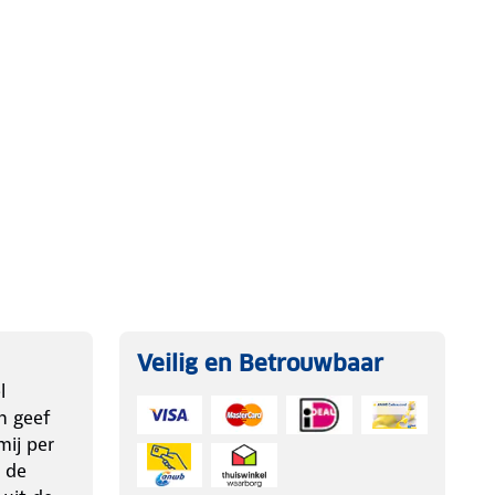
Veilig en Betrouwbaar
l
n geef
ij per
 de