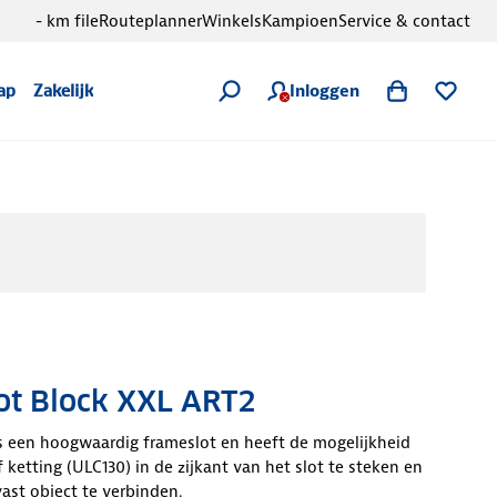
- km file
Routeplanner
Winkels
Kampioen
Service & contact
Inloggen
ap
Zakelijk
lot Block XXL ART2
s een hoogwaardig frameslot en heeft de mogelijkheid
 ketting (ULC130) in de zijkant van het slot te steken en
vast object te verbinden.