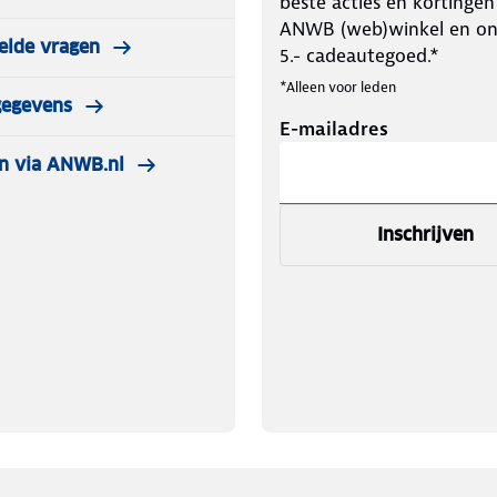
beste acties en kortingen
ANWB (web)winkel en o
elde vragen
5.- cadeautegoed.*
*Alleen voor leden
gegevens
E-mailadres
n via ANWB.nl
Inschrijven