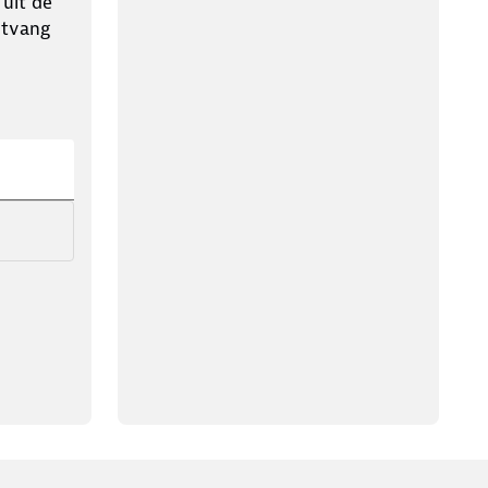
 uit de
ntvang