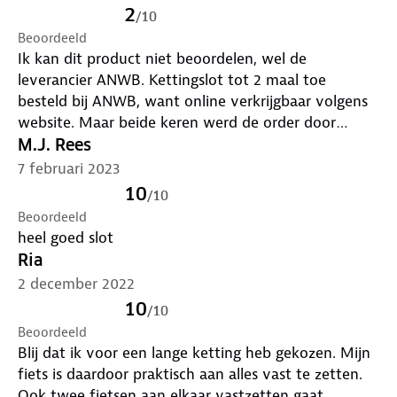
2
/
10
Beoordeeld
Ik kan dit product niet beoordelen, wel de
leverancier ANWB. Kettingslot tot 2 maal toe
besteld bij ANWB, want online verkrijgbaar volgens
website. Maar beide keren werd de order door
ANWB geannuleerd i.v.m. te weinig voorraad.
M.J. Rees
Contact opgenomen met ANWB, en helaas kon ik
7 februari 2023
dit kettingslot niet als backorder bestellen. Dus de
10
/
10
mooie aanbieding ging helaas langs mijn neus, terwijl
Beoordeeld
dit geen op = op aanbieding was. Zeer teleurstellend
heel goed slot
om zo te adverteren en de klanten dan niet
Ria
tegemoet te komen.
2 december 2022
10
/
10
Beoordeeld
Blij dat ik voor een lange ketting heb gekozen. Mijn
fiets is daardoor praktisch aan alles vast te zetten.
Ook twee fietsen aan elkaar vastzetten gaat