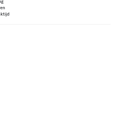
ng
ren
ktijd