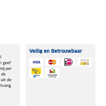
Veilig en Betrouwbaar
l
n geef
ij per
 de
 uit de
ntvang