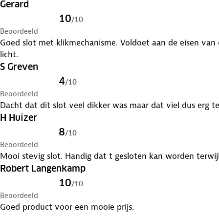
Gerard
10
/
10
Beoordeeld
Goed slot met klikmechanisme. Voldoet aan de eisen van d
licht.
S Greven
4
/
10
Beoordeeld
Dacht dat dit slot veel dikker was maar dat viel dus erg t
H Huizer
8
/
10
Beoordeeld
Mooi stevig slot. Handig dat t gesloten kan worden terwijl s
Robert Langenkamp
10
/
10
Beoordeeld
Goed product voor een mooie prijs.