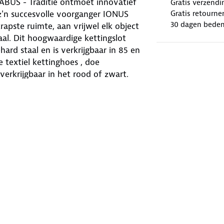
S - Traditie ontmoet innovatief
Gratis verzendi
z'n succesvolle voorganger IONUS
Gratis retourne
30 dagen beden
rapste ruimte, aan vrijwel elk object
al. Dit hoogwaardige kettingslot
rd staal en is verkrijgbaar in 85 en
 textiel kettinghoes , doe
erkrijgbaar in het rood of zwart.
 het slothuis, meer hoef je niet te