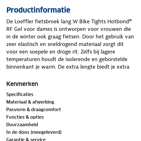
Productinformatie
De Loeffler fietsbroek lang W Bike Tights Hotbond®
RF Gel voor dames is ontworpen voor vrouwen die
in de winter ook graag fietsen. Door het gebruik van
zeer elastisch en sneldrogend materiaal zorgt dit
voor een soepele en droge rit. Zelfs bij lagere
temperaturen houdt de isolerende en geborstelde
binnenkant je warm. De extra lengte biedt je extra
bedekking en bescherming ten opzichte van een
korte broek. De Hotbond® reflectietechnologie
Kenmerken
verhoogt de zichtbaarheid voor extra veiligheid. Bij
Specificaties
de nierzone zorgt de beschermende transtex®-
Materiaal & afwerking
voering voor extra isolatie. De elastische tailleband
Pasvorm & draagcomfort
zorgt voor een veilige en comfortabele pasvorm.
Functies & opties
Reflectoren verhogen de zichtbaarheid bij weinig
Duurzaamheid
licht wat zeker in de donkere maanden echt nodig is
In de doos (meegeleverd)
op de fiets.
Garantie & service